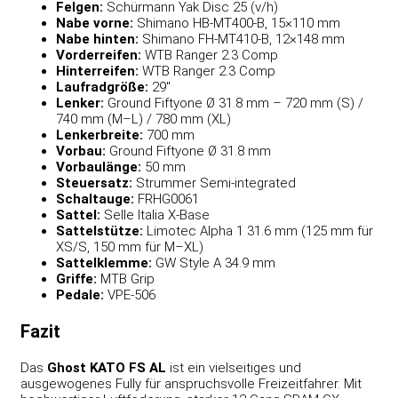
Felgen:
Schürmann Yak Disc 25 (v/h)
Nabe vorne:
Shimano HB-MT400-B, 15×110 mm
Nabe hinten:
Shimano FH-MT410-B, 12×148 mm
Vorderreifen:
WTB Ranger 2.3 Comp
Hinterreifen:
WTB Ranger 2.3 Comp
Laufradgröße:
29″
Lenker:
Ground Fiftyone Ø 31.8 mm – 720 mm (S) /
740 mm (M–L) / 780 mm (XL)
Lenkerbreite:
700 mm
Vorbau:
Ground Fiftyone Ø 31.8 mm
Vorbaulänge:
50 mm
Steuersatz:
Strummer Semi-integrated
Schaltauge:
FRHG0061
Sattel:
Selle Italia X-Base
Sattelstütze:
Limotec Alpha 1 31.6 mm (125 mm für
XS/S, 150 mm für M–XL)
Sattelklemme:
GW Style A 34.9 mm
Griffe:
MTB Grip
Pedale:
VPE-506
Fazit
Das
Ghost KATO FS AL
ist ein vielseitiges und
ausgewogenes Fully für anspruchsvolle Freizeitfahrer. Mit