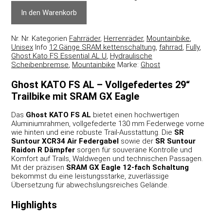
In den Warenkorb
Nr.
Nr.
Kategorien
Fahrräder
,
Herrenräder
,
Mountainbike
,
Unisex
Info
12 Gänge SRAM kettenschaltung
,
fahrrad
,
Fully
,
Ghost Kato FS Essential AL U
,
Hydraulische
Scheibenbremse
,
Mountainbike
Marke:
Ghost
Ghost KATO FS AL – Vollgefedertes 29“
Trailbike mit SRAM GX Eagle
Das
Ghost KATO FS AL
bietet einen hochwertigen
Aluminiumrahmen, vollgefederte 130 mm Federwege vorne
wie hinten und eine robuste Trail-Ausstattung. Die
SR
Suntour XCR34 Air Federgabel
sowie der
SR Suntour
Raidon R Dämpfer
sorgen für souveräne Kontrolle und
Komfort auf Trails, Waldwegen und technischen Passagen.
Mit der präzisen
SRAM GX Eagle 12-fach Schaltung
bekommst du eine leistungsstarke, zuverlässige
Übersetzung für abwechslungsreiches Gelände.
Highlights