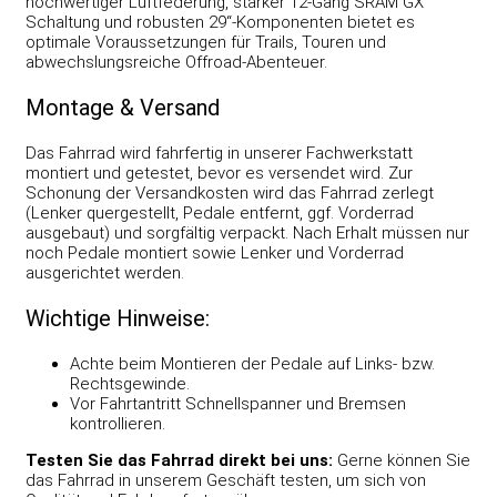
hochwertiger Luftfederung, starker 12-Gang SRAM GX
Schaltung und robusten 29“-Komponenten bietet es
optimale Voraussetzungen für Trails, Touren und
abwechslungsreiche Offroad-Abenteuer.
Montage & Versand
Das Fahrrad wird fahrfertig in unserer Fachwerkstatt
montiert und getestet, bevor es versendet wird. Zur
Schonung der Versandkosten wird das Fahrrad zerlegt
(Lenker quergestellt, Pedale entfernt, ggf. Vorderrad
ausgebaut) und sorgfältig verpackt. Nach Erhalt müssen nur
noch Pedale montiert sowie Lenker und Vorderrad
ausgerichtet werden.
Wichtige Hinweise:
Achte beim Montieren der Pedale auf Links- bzw.
Rechtsgewinde.
Vor Fahrtantritt Schnellspanner und Bremsen
kontrollieren.
Testen Sie das Fahrrad direkt bei uns:
Gerne können Sie
das Fahrrad in unserem Geschäft testen, um sich von