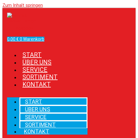
Zum Inhalt springen
Facebook
Instagram
0,00
€
0
Warenkorb
START
ÜBER UNS
SERVICE
SORTIMENT
KONTAKT
START
ÜBER UNS
SERVICE
SORTIMENT
KONTAKT