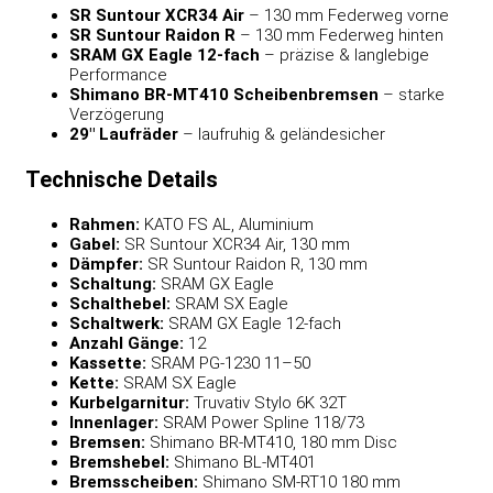
SR Suntour XCR34 Air
– 130 mm Federweg vorne
SR Suntour Raidon R
– 130 mm Federweg hinten
SRAM GX Eagle 12-fach
– präzise & langlebige
Performance
Shimano BR-MT410 Scheibenbremsen
– starke
Verzögerung
29″ Laufräder
– laufruhig & geländesicher
Technische Details
Rahmen:
KATO FS AL, Aluminium
Gabel:
SR Suntour XCR34 Air, 130 mm
Dämpfer:
SR Suntour Raidon R, 130 mm
Schaltung:
SRAM GX Eagle
Schalthebel:
SRAM SX Eagle
Schaltwerk:
SRAM GX Eagle 12-fach
Anzahl Gänge:
12
Kassette:
SRAM PG-1230 11–50
Kette:
SRAM SX Eagle
Kurbelgarnitur:
Truvativ Stylo 6K 32T
Innenlager:
SRAM Power Spline 118/73
Bremsen:
Shimano BR-MT410, 180 mm Disc
Bremshebel:
Shimano BL-MT401
Bremsscheiben:
Shimano SM-RT10 180 mm