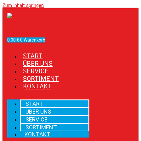
Zum Inhalt springen
Facebook
Instagram
0,00
€
0
Warenkorb
START
ÜBER UNS
SERVICE
SORTIMENT
KONTAKT
START
ÜBER UNS
SERVICE
SORTIMENT
KONTAKT