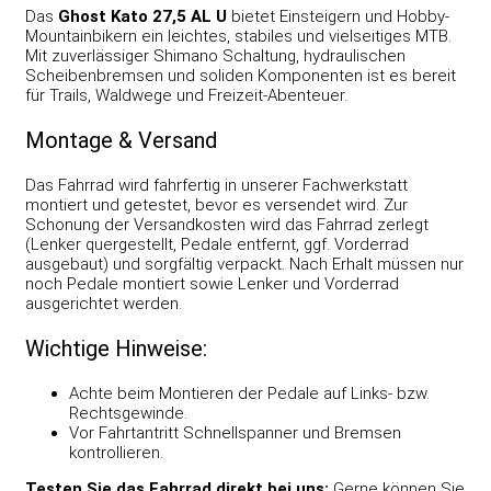
Das
Ghost Kato 27,5 AL U
bietet Einsteigern und Hobby-
Mountainbikern ein leichtes, stabiles und vielseitiges MTB.
Mit zuverlässiger Shimano Schaltung, hydraulischen
Scheibenbremsen und soliden Komponenten ist es bereit
für Trails, Waldwege und Freizeit-Abenteuer.
Montage & Versand
Das Fahrrad wird fahrfertig in unserer Fachwerkstatt
montiert und getestet, bevor es versendet wird. Zur
Schonung der Versandkosten wird das Fahrrad zerlegt
(Lenker quergestellt, Pedale entfernt, ggf. Vorderrad
ausgebaut) und sorgfältig verpackt. Nach Erhalt müssen nur
noch Pedale montiert sowie Lenker und Vorderrad
ausgerichtet werden.
Wichtige Hinweise:
Achte beim Montieren der Pedale auf Links- bzw.
Rechtsgewinde.
Vor Fahrtantritt Schnellspanner und Bremsen
kontrollieren.
Testen Sie das Fahrrad direkt bei uns:
Gerne können Sie