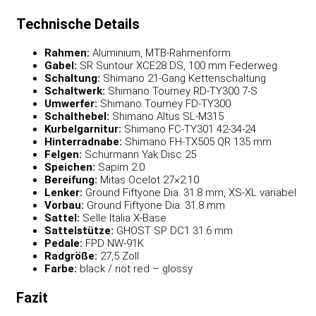
Technische Details
Rahmen:
Aluminium, MTB-Rahmenform
Gabel:
SR Suntour XCE28 DS, 100 mm Federweg
Schaltung:
Shimano 21-Gang Kettenschaltung
Schaltwerk:
Shimano Tourney RD-TY300 7-S
Umwerfer:
Shimano Tourney FD-TY300
Schalthebel:
Shimano Altus SL-M315
Kurbelgarnitur:
Shimano FC-TY301 42-34-24
Hinterradnabe:
Shimano FH-TX505 QR 135 mm
Felgen:
Schürmann Yak Disc 25
Speichen:
Sapim 2.0
Bereifung:
Mitas Ocelot 27×2.10
Lenker:
Ground Fiftyone Dia. 31.8 mm, XS-XL variabel
Vorbau:
Ground Fiftyone Dia. 31.8 mm
Sattel:
Selle Italia X-Base
Sattelstütze:
GHOST SP DC1 31.6 mm
Pedale:
FPD NW-91K
Radgröße:
27,5 Zoll
Farbe:
black / riot red – glossy
Fazit