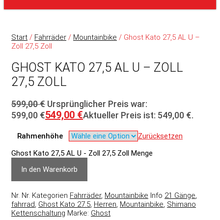
Start
/
Fahrräder
/
Mountainbike
/ Ghost Kato 27,5 AL U –
Zoll 27,5 Zoll
GHOST KATO 27,5 AL U – ZOLL
27,5 ZOLL
599,00
€
Ursprünglicher Preis war:
549,00
€
599,00 €
Aktueller Preis ist: 549,00 €.
Rahmenhöhe
Zurücksetzen
Ghost Kato 27,5 AL U - Zoll 27,5 Zoll Menge
In den Warenkorb
Nr.
Nr.
Kategorien
Fahrräder
,
Mountainbike
Info
21 Gänge
,
fahrrad
,
Ghost Kato 27.5
,
Herren
,
Mountainbike
,
Shimano
Kettenschaltung
Marke:
Ghost