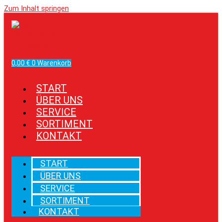
Zum Inhalt springen
Facebook
Instagram
0,00
€
0
Warenkorb
START
ÜBER UNS
SERVICE
SORTIMENT
KONTAKT
START
ÜBER UNS
SERVICE
SORTIMENT
KONTAKT