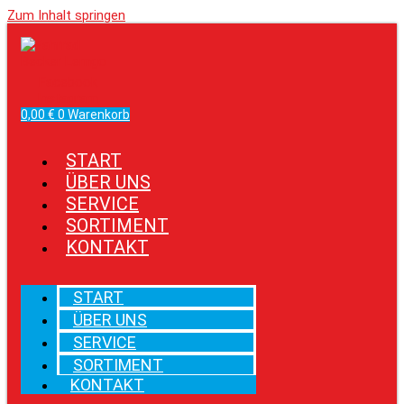
Zum Inhalt springen
Facebook
Instagram
0,00
€
0
Warenkorb
START
ÜBER UNS
SERVICE
SORTIMENT
KONTAKT
START
ÜBER UNS
SERVICE
SORTIMENT
KONTAKT