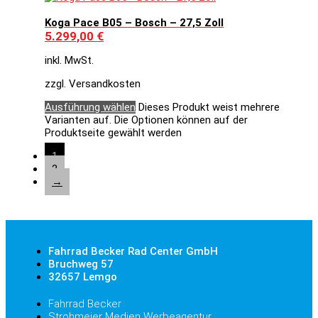
Koga Pace B05 – Bosch – 27,5 Zoll
5.299,00
€
inkl. MwSt.
zzgl. Versandkosten
Ausführung wählen
Dieses Produkt weist mehrere
Varianten auf. Die Optionen können auf der
Produktseite gewählt werden
1
2
→
Fahrrad Becker Rad Center GmbH
Bruchweg 57
32657 Lemgo
Fahrrad Becker
Strohmeier Medien Werbeagentur