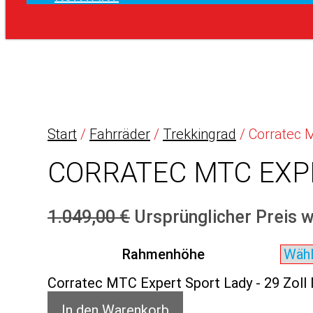
Start
/
Fahrräder
/
Trekkingrad
/ Corratec 
CORRATEC MTC EXPE
1.049,00
€
Ursprünglicher Preis w
Rahmenhöhe
Corratec MTC Expert Sport Lady - 29 Zoll
In den Warenkorb