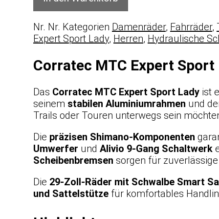
Nr.
Nr.
Kategorien
Damenräder
,
Fahrräder
,
Expert Sport Lady
,
Herren
,
Hydraulische S
Corratec MTC Expert Sport
Das
Corratec MTC Expert Sport Lady
ist 
seinem
stabilen Aluminiumrahmen
und de
Trails oder Touren unterwegs sein möchte
Die
präzisen Shimano-Komponenten
garan
Umwerfer
und
Alivio 9-Gang Schaltwerk
e
Scheibenbremsen
sorgen für zuverlässige
Die
29-Zoll-Räder mit Schwalbe Smart S
und Sattelstütze
für komfortables Handlin