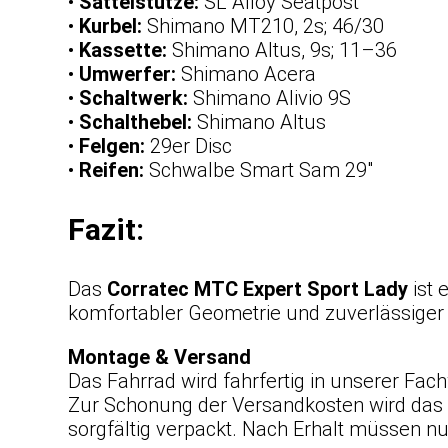
•
Sattelstütze:
SL Alloy Seatpost
•
Kurbel:
Shimano MT210, 2s; 46/30
•
Kassette:
Shimano Altus, 9s; 11–36
•
Umwerfer:
Shimano Acera
•
Schaltwerk:
Shimano Alivio 9S
•
Schalthebel:
Shimano Altus
•
Felgen:
29er Disc
•
Reifen:
Schwalbe Smart Sam 29″
Fazit:
Das
Corratec MTC Expert Sport Lady
ist 
komfortabler Geometrie und zuverlässiger 
Montage & Versand
Das Fahrrad wird fahrfertig in unserer Fach
Zur Schonung der Versandkosten wird das F
sorgfältig verpackt. Nach Erhalt müssen n