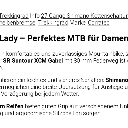
Trekkingrad
Info
27 Gänge Shimano Kettenschaltu
cheibenbremse
,
Trekkingrad
Marke:
Corratec
 Lady – Perfektes MTB für Damen
ein komfortables und zuverlässiges Mountainbike, s
r
SR Suntour XCM Gabel
mit 80 mm Federweg ist es
n.
tieren ein leichtes und sicheres Schalten:
Shimano
rmöglichen eine breite Übersetzung für Anstiege u
 Verzögerung bei jedem Wetter.
am Reifen
bieten guten Grip auf verschiedenem Un
g und ergonomische Sitzposition sorgen.