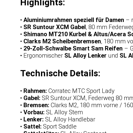
Highlights:
•
Aluminiumrahmen speziell für Damen
– r
•
SR Suntour XCM Gabel
, 80 mm Federweg
•
Shimano MT210 Kurbel & Altus/Acera S
•
Clarks M2 Scheibenbremsen
, 180 mm vo
•
29-Zoll-Schwalbe Smart Sam Reifen
– Gr
• Ergonomischer
SL Alloy Lenker
und
SL A
Technische Details:
•
Rahmen:
Corratec MTC Sport Lady
•
Gabel:
SR Suntour XCM, Federweg 80 m
•
Bremsen:
Clarks M2, 180 mm vorne / 16
•
Vorbau:
SL Alloy Stem
•
Lenker:
SL Alloy Handlebar
•
Sattel:
Sport Saddle