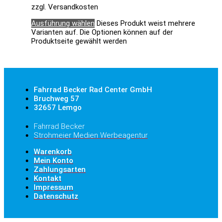
zzgl. Versandkosten
Ausführung wählen
Dieses Produkt weist mehrere
Varianten auf. Die Optionen können auf der
Produktseite gewählt werden
Fahrrad Becker Rad Center GmbH
Bruchweg 57
32657 Lemgo
Fahrrad Becker
Strohmeier Medien Werbeagentur
Warenkorb
Mein Konto
Zahlungsarten
Kontakt
Impressum
Datenschutz