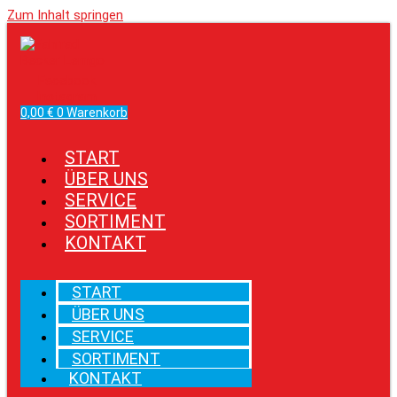
Zum Inhalt springen
Facebook
Instagram
0,00
€
0
Warenkorb
START
ÜBER UNS
SERVICE
SORTIMENT
KONTAKT
START
ÜBER UNS
SERVICE
SORTIMENT
KONTAKT