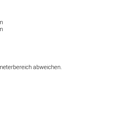
cm
cm
meterbereich abweichen.