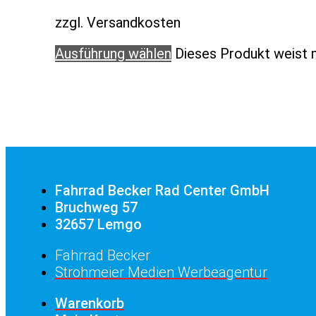
zzgl. Versandkosten
Ausführung wählen
Dieses Produkt weist 
Fahrrad Becker Rad Center GmbH
Bruchweg 57
32657 Lemgo
Fahrrad Becker
Strohmeier Medien Werbeagentur
Warenkorb