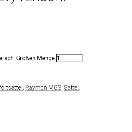
versch. Größen Menge
ortsattel
,
Raymon MGS
,
Sattel
,