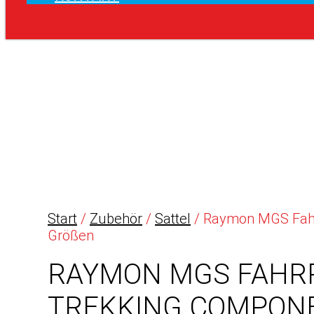
Start
/
Zubehör
/
Sattel
/ Raymon MGS Fahrra
Größen
RAYMON MGS FAHRR
TREKKING COMPONE