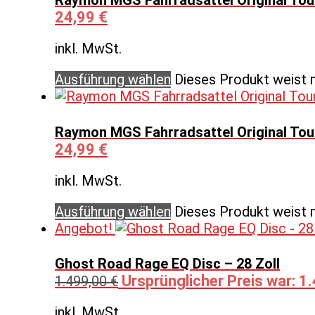
24,99
€
inkl. MwSt.
Ausführung wählen
Dieses Produkt weist 
Raymon MGS Fahrradsattel Original Tour
24,99
€
inkl. MwSt.
Ausführung wählen
Dieses Produkt weist 
Angebot!
Ghost Road Rage EQ Disc – 28 Zoll
Ursprünglicher Preis war: 1
1.499,00
€
inkl. MwSt.