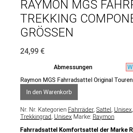
RAYMON MGS FAHRR
TREKKING COMPONE
GRÖSSEN
24,99
€
Abmessungen
Raymon MGS Fahrradsattel Original Touren
In den Warenkorb
Nr.
Nr.
Kategorien
Fahrräder
,
Sattel
,
Unisex
Trekkingrad
,
Unisex
Marke:
Raymon
Fahrradsattel Komfortsattel der Marke