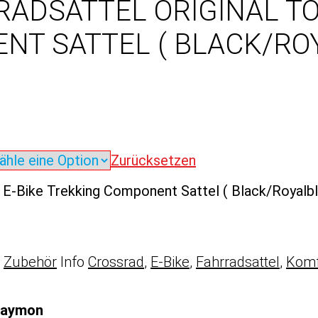
ADSATTEL ORIGINAL TO
NT SATTEL ( BLACK/RO
Zurücksetzen
 E-Bike Trekking Component Sattel ( Black/Royalb
,
Zubehör
Info
Crossrad
,
E-Bike
,
Fahrradsattel
,
Komf
 Raymon