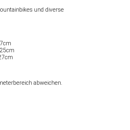
Mountainbikes und diverse
x27cm
9x25cm
x27cm
meterbereich abweichen.