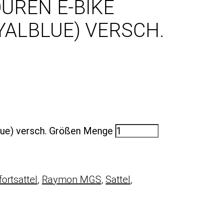
UREN E-BIKE
YALBLUE) VERSCH.
lue) versch. Größen Menge
ortsattel
,
Raymon MGS
,
Sattel
,