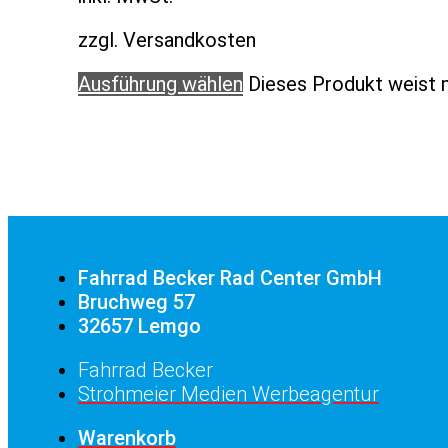
zzgl. Versandkosten
Ausführung wählen
Dieses Produkt weist 
Fahrrad Becker Rad Center GmbH
Bruchweg 57
32657 Lemgo
Fahrrad Becker
Strohmeier Medien Werbeagentur
Warenkorb