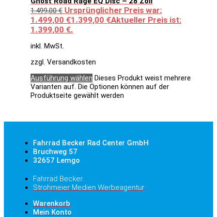
Ghost Road Rage EQ Disc – 28 Zoll
Ursprünglicher Preis war:
1.499,00
€
1.499,00 €
1.399,00
€
Aktueller Preis ist:
1.399,00 €.
inkl. MwSt.
zzgl. Versandkosten
Ausführung wählen
Dieses Produkt weist mehrere
Varianten auf. Die Optionen können auf der
Produktseite gewählt werden
Fahrrad Becker Rad Center GmbH
Bruchweg 57
32657 Lemgo
Fahrrad Becker
Strohmeier Medien Werbeagentur
Warenkorb
Mein Konto