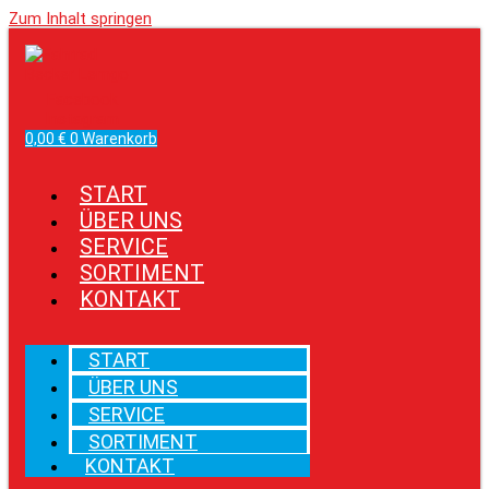
Zum Inhalt springen
Facebook
Instagram
0,00
€
0
Warenkorb
START
ÜBER UNS
SERVICE
SORTIMENT
KONTAKT
START
ÜBER UNS
SERVICE
SORTIMENT
KONTAKT