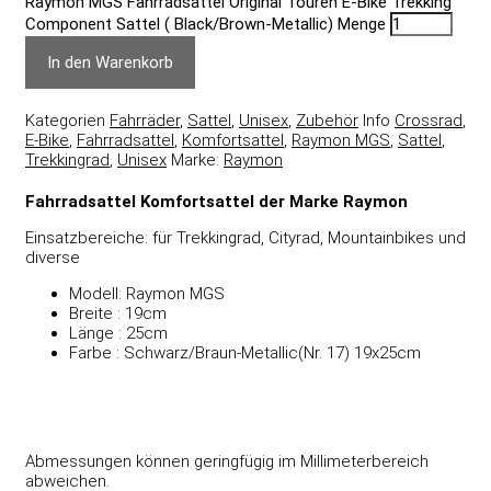
Raymon MGS Fahrradsattel Original Touren E-Bike Trekking
Component Sattel ( Black/Brown-Metallic) Menge
In den Warenkorb
Kategorien
Fahrräder
,
Sattel
,
Unisex
,
Zubehör
Info
Crossrad
,
E-Bike
,
Fahrradsattel
,
Komfortsattel
,
Raymon MGS
,
Sattel
,
Trekkingrad
,
Unisex
Marke:
Raymon
Fahrradsattel Komfortsattel der Marke Raymon
Einsatzbereiche: für Trekkingrad, Cityrad, Mountainbikes und
diverse
Modell: Raymon MGS
Breite : 19cm
Länge : 25cm
Farbe : Schwarz/Braun-Metallic(Nr. 17) 19x25cm
Abmessungen können geringfügig im Millimeterbereich
abweichen.