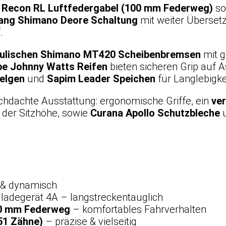
Recon RL Luftfedergabel (100 mm Federweg)
so
ang Shimano Deore Schaltung
mit weiter Überset
.
ulischen Shimano MT420 Scheibenbremsen
mit g
e Johnny Watts Reifen
bieten sicheren Grip auf 
elgen
und
Sapim Leader Speichen
für Langlebigke
rchdachte Ausstattung: ergonomische Griffe, ein
ver
 der Sitzhöhe, sowie
Curana Apollo Schutzbleche
u
l & dynamisch
lladegerät 4A – langstreckentauglich
00 mm Federweg
– komfortables Fahrverhalten
51 Zähne)
– präzise & vielseitig