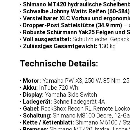
•
Shimano MT420 hydraulische Scheiben
•
Schwalbe Johnny Watts Reifen (60-584) 
•
Verstellbarer XLC Vorbau und ergonomis
•
Dropper-Post Sattelstütze (34.9 mm)
– 
•
Robuste Schürmann Yak25 Felgen und S
•
Voll ausgestattet:
Schutzbleche, Gepäcktr
•
Zulässiges Gesamtgewicht:
130 kg
Technische Details:
•
Motor:
Yamaha PW-X3, 250 W, 85 Nm, 25
•
Akku:
InTube 720 Wh
•
Display:
Yamaha Side Switch
•
Ladegerät:
Schnellladegerät 4A
•
Gabel:
RockShox Recon RL Remote Lockout
•
Schaltung:
Shimano M8100 Deore, 12-G
•
Kette / Kettenblatt:
Shimano M6100 / Sta
•
Bremsen:
Shimano MT420, hydraulische