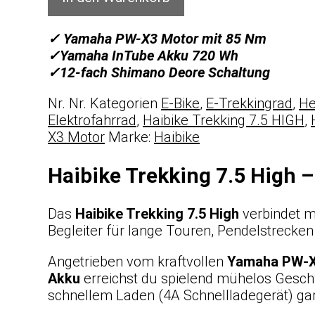
✓ Yamaha PW-X3 Motor mit 85 Nm
✓Yamaha InTube Akku 720 Wh
✓12-fach Shimano Deore Schaltung
Nr.
Nr.
Kategorien
E-Bike
,
E-Trekkingrad
,
He
Elektrofahrrad
,
Haibike Trekking 7.5 HIGH
,
X3 Motor
Marke:
Haibike
Haibike Trekking 7.5 High – 
Das
Haibike Trekking 7.5 High
verbindet m
Begleiter für lange Touren, Pendelstrecke
Angetrieben vom kraftvollen
Yamaha PW-X
Akku
erreichst du spielend mühelos Geschw
schnellem Laden (4A Schnellladegerät) gara