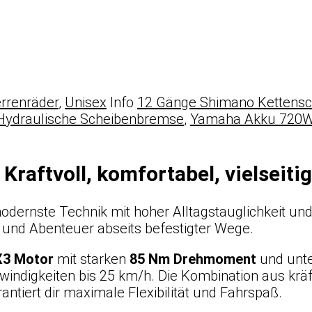
rrenräder
,
Unisex
Info
12 Gänge Shimano Kettensc
Hydraulische Scheibenbremse
,
Yamaha Akku 720
Kraftvoll, komfortabel, vielseitig
odernste Technik mit hoher Alltagstauglichkeit un
n und Abenteuer abseits befestigter Wege.
3 Motor
mit starken
85 Nm Drehmoment
und unte
indigkeiten bis 25 km/h. Die Kombination aus krä
ntiert dir maximale Flexibilität und Fahrspaß.