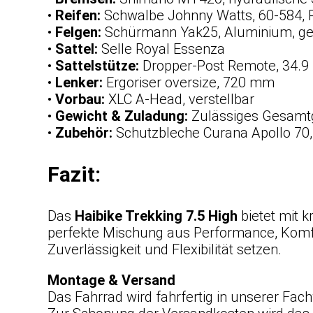
•
Reifen:
Schwalbe Johnny Watts, 60-584, R
•
Felgen:
Schürmann Yak25, Aluminium, ge
•
Sattel:
Selle Royal Essenza
•
Sattelstütze:
Dropper-Post Remote, 34.
•
Lenker:
Ergoriser oversize, 720 mm
•
Vorbau:
XLC A-Head, verstellbar
•
Gewicht & Zuladung:
Zulässiges Gesamtg
•
Zubehör:
Schutzbleche Curana Apollo 70
Fazit:
Das
Haibike Trekking 7.5 High
bietet mit 
perfekte Mischung aus Performance, Komfort
Zuverlässigkeit und Flexibilität setzen.
Montage & Versand
Das Fahrrad wird fahrfertig in unserer Fach