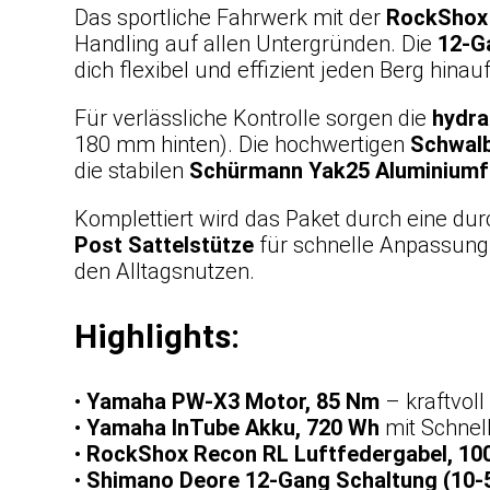
Das sportliche Fahrwerk mit der
RockShox 
Handling auf allen Untergründen. Die
12-G
dich flexibel und effizient jeden Berg hinauf
Für verlässliche Kontrolle sorgen die
hydra
180 mm hinten). Die hochwertigen
Schwalb
die stabilen
Schürmann Yak25 Aluminiumf
Komplettiert wird das Paket durch eine du
Post Sattelstütze
für schnelle Anpassung
den Alltagsnutzen.
Highlights:
•
Yamaha PW-X3 Motor, 85 Nm
– kraftvol
•
Yamaha InTube Akku, 720 Wh
mit Schnel
•
RockShox Recon RL Luftfedergabel, 1
•
Shimano Deore 12-Gang Schaltung (10-