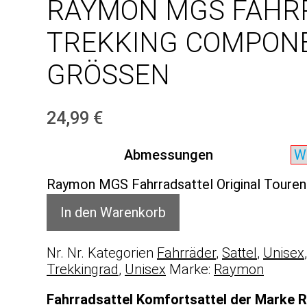
RAYMON MGS FAHRR
TREKKING COMPONEN
GRÖSSEN
24,99
€
Abmessungen
Raymon MGS Fahrradsattel Original Touren
In den Warenkorb
Nr.
Nr.
Kategorien
Fahrräder
,
Sattel
,
Unisex
Trekkingrad
,
Unisex
Marke:
Raymon
Fahrradsattel Komfortsattel der Marke