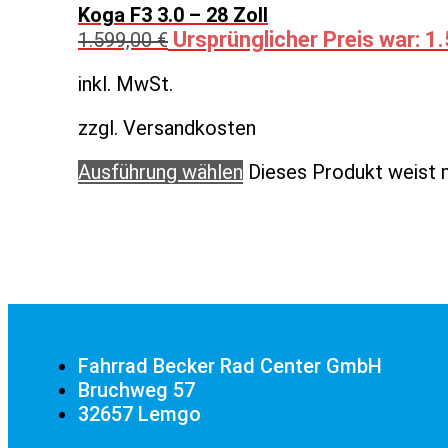
Koga F3 3.0 – 28 Zoll
Ursprünglicher Preis war: 1
1.599,00
€
inkl. MwSt.
zzgl. Versandkosten
Ausführung wählen
Dieses Produkt weist 
Fahrrad Becker Rad Center GmbH
Bruchweg 57
32657 Lemgo