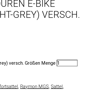
UREN E-BIKE
HT-GREY) VERSCH.
Grey) versch. Größen Menge
ortsattel
,
Raymon MGS
,
Sattel
,