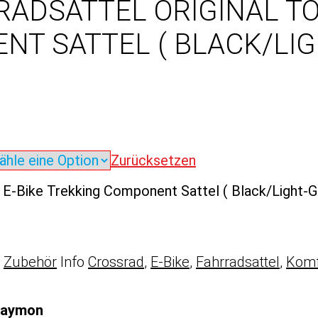
ADSATTEL ORIGINAL TO
T SATTEL ( BLACK/LIG
Zurücksetzen
 E-Bike Trekking Component Sattel ( Black/Light-
,
Zubehör
Info
Crossrad
,
E-Bike
,
Fahrradsattel
,
Komf
 Raymon