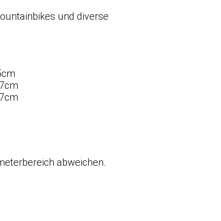
Mountainbikes und diverse
25cm
27cm
27cm
meterbereich abweichen.