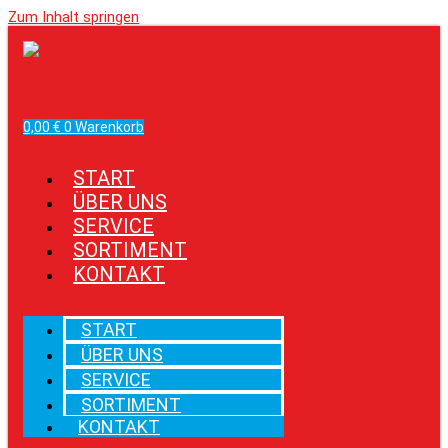
Zum Inhalt springen
Facebook
Instagram
0,00
€
0
Warenkorb
START
ÜBER UNS
SERVICE
SORTIMENT
KONTAKT
START
ÜBER UNS
SERVICE
SORTIMENT
KONTAKT