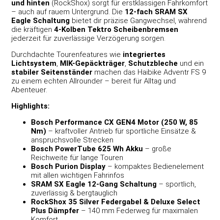
und hinten
(RockShox) sorgt für erstklassigen Fahrkomfort
– auch auf rauem Untergrund. Die
12-fach SRAM SX
Eagle Schaltung
bietet dir präzise Gangwechsel, während
die kräftigen
4-Kolben Tektro Scheibenbremsen
jederzeit für zuverlässige Verzögerung sorgen.
Durchdachte Tourenfeatures wie
integriertes
Lichtsystem
,
MIK-Gepäckträger
,
Schutzbleche
und ein
stabiler Seitenständer
machen das Haibike Adventr FS 9
zu einem echten Allrounder – bereit für Alltag und
Abenteuer.
Highlights:
Bosch Performance CX GEN4 Motor (250 W, 85
Nm)
– kraftvoller Antrieb für sportliche Einsätze &
anspruchsvolle Strecken
Bosch PowerTube 625 Wh Akku
– große
Reichweite für lange Touren
Bosch Purion Display
– kompaktes Bedienelement
mit allen wichtigen Fahrinfos
SRAM SX Eagle 12-Gang Schaltung
– sportlich,
zuverlässig & bergtauglich
RockShox 35 Silver Federgabel & Deluxe Select
Plus Dämpfer
– 140 mm Federweg für maximalen
Komfort