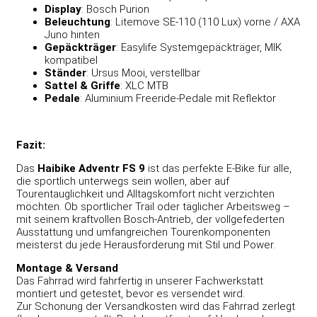
Display
: Bosch Purion
Beleuchtung
: Litemove SE-110 (110 Lux) vorne / AXA
Juno hinten
Gepäckträger
: Easylife Systemgepäckträger, MIK
kompatibel
Ständer
: Ursus Mooi, verstellbar
Sattel & Griffe
: XLC MTB
Pedale
: Aluminium Freeride-Pedale mit Reflektor
Fazit:
Das
Haibike Adventr FS 9
ist das perfekte E-Bike für alle,
die sportlich unterwegs sein wollen, aber auf
Tourentauglichkeit und Alltagskomfort nicht verzichten
möchten. Ob sportlicher Trail oder täglicher Arbeitsweg –
mit seinem kraftvollen Bosch-Antrieb, der vollgefederten
Ausstattung und umfangreichen Tourenkomponenten
meisterst du jede Herausforderung mit Stil und Power.
Montage & Versand
Das Fahrrad wird fahrfertig in unserer Fachwerkstatt
montiert und getestet, bevor es versendet wird.
Zur Schonung der Versandkosten wird das Fahrrad zerlegt