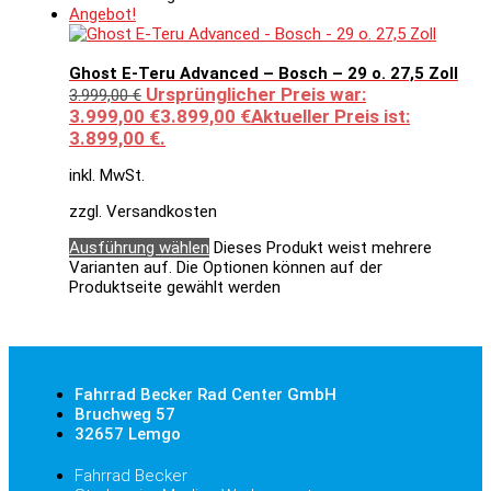
Angebot!
Ghost E-Teru Advanced – Bosch – 29 o. 27,5 Zoll
Ursprünglicher Preis war:
3.999,00
€
3.999,00 €
3.899,00
€
Aktueller Preis ist:
3.899,00 €.
inkl. MwSt.
zzgl. Versandkosten
Ausführung wählen
Dieses Produkt weist mehrere
Varianten auf. Die Optionen können auf der
Produktseite gewählt werden
Fahrrad Becker Rad Center GmbH
Bruchweg 57
32657 Lemgo
Fahrrad Becker