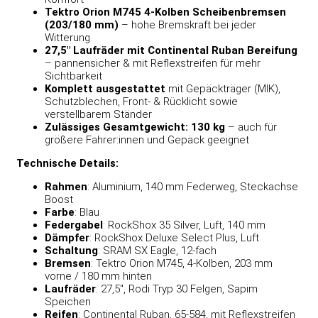
Tektro Orion M745 4-Kolben Scheibenbremsen
(203/180 mm)
– hohe Bremskraft bei jeder
Witterung
27,5″ Laufräder mit Continental Ruban Bereifung
– pannensicher & mit Reflexstreifen für mehr
Sichtbarkeit
Komplett ausgestattet
mit Gepäckträger (MIK),
Schutzblechen, Front- & Rücklicht sowie
verstellbarem Ständer
Zulässiges Gesamtgewicht: 130 kg
– auch für
größere Fahrer:innen und Gepäck geeignet
Technische Details:
Rahmen
: Aluminium, 140 mm Federweg, Steckachse
Boost
Farbe
: Blau
Federgabel
: RockShox 35 Silver, Luft, 140 mm
Dämpfer
: RockShox Deluxe Select Plus, Luft
Schaltung
: SRAM SX Eagle, 12-fach
Bremsen
: Tektro Orion M745, 4-Kolben, 203 mm
vorne / 180 mm hinten
Laufräder
: 27,5″, Rodi Tryp 30 Felgen, Sapim
Speichen
Reifen
: Continental Ruban, 65-584, mit Reflexstreifen