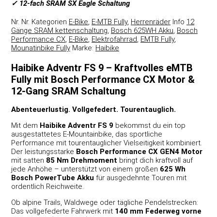
✓ 12-fach SRAM SX Eagle Schaltung
Nr.
Nr.
Kategorien
E-Bike
,
E-MTB Fully
,
Herrenräder
Info
12
Gänge SRAM kettenschaltung
,
Bosch 625WH Akku
,
Bosch
Performance CX
,
E-Bike
,
Elektrofahrrad
,
EMTB Fully
,
Mounatinbike Fully
Marke:
Haibike
Haibike Adventr FS 9 – Kraftvolles eMTB
Fully mit Bosch Performance CX Motor &
12-Gang SRAM Schaltung
Abenteuerlustig. Vollgefedert. Tourentauglich.
Mit dem
Haibike Adventr FS 9
bekommst du ein top
ausgestattetes E-Mountainbike, das sportliche
Performance mit tourentauglicher Vielseitigkeit kombiniert.
Der leistungsstarke
Bosch Performance CX GEN4 Motor
mit satten
85 Nm Drehmoment
bringt dich kraftvoll auf
jede Anhöhe – unterstützt von einem großen
625 Wh
Bosch PowerTube Akku
für ausgedehnte Touren mit
ordentlich Reichweite.
Ob alpine Trails, Waldwege oder tägliche Pendelstrecken:
Das vollgefederte Fahrwerk mit
140 mm Federweg vorne