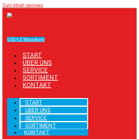
Zum Inhalt springen
Facebook
Instagram
0,00
€
0
Warenkorb
START
ÜBER UNS
SERVICE
SORTIMENT
KONTAKT
START
ÜBER UNS
SERVICE
SORTIMENT
KONTAKT