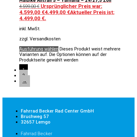
Haibike Alltrail 5 – Yamaha – 29/27,5 Zoll
Ursprünglicher Preis war:
4.599,00
€
4.599,00 €
4.499,00
€
Aktueller Preis ist:
4.499,00 €.
inkl. MwSt.
zzgl. Versandkosten
Ausführung wählen
Dieses Produkt weist mehrere
Varianten auf. Die Optionen können auf der
Produktseite gewählt werden
1
2
→
Fahrrad Becker Rad Center GmbH
Bruchweg 57
32657 Lemgo
Fahrrad Becker