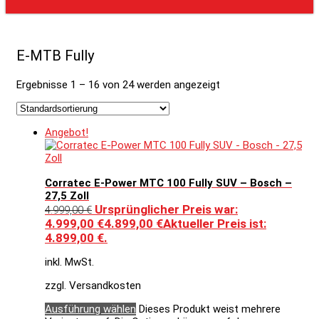
E-MTB Fully
Ergebnisse 1 – 16 von 24 werden angezeigt
Angebot!
Corratec E-Power MTC 100 Fully SUV – Bosch –
27,5 Zoll
Ursprünglicher Preis war:
4.999,00
€
4.999,00 €
4.899,00
€
Aktueller Preis ist:
4.899,00 €.
inkl. MwSt.
zzgl. Versandkosten
Ausführung wählen
Dieses Produkt weist mehrere