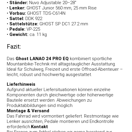
•
Ständer:
Nuvo Adjustable 20–28″
•
Lenker:
GHOST Junior 560 mm, 25 mm Rise
•
Vorbau:
GHOST TDS-C614N
•
Sattel:
DDK 922
•
Sattelstütze:
GHOST SP DC1 27.2 mm
•
Pedale:
VP-225
•
Gewicht:
ca. 11 kg
Fazit:
Das
Ghost LANAO 24 PRO EQ
kombiniert sportliche
Mountainbike-Technik mit alltagstauglicher Ausstattung.
Ideal für Schulweg, Freizeit und erste Offroad-Abenteuer –
leicht, robust und hochwertig ausgestattet.
Lieferhinweis
Aufgrund aktueller Liefersituationen können einzelne
Komponenten durch gleichwertige oder höherwertige
Bauteile ersetzt werden. Abweichungen zu
Produktabbildungen sind möglich.
Montage & Versand
Das Fahrrad wird vormontiert geliefert. Restmontage wie
Lenker ausrichten, Pedale montieren und Endkontrolle
erforderlich.
Kontakt
Bei Fragen zum Artikel stehen wir gerne beratend zur