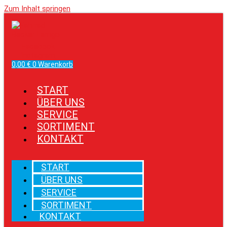
Zum Inhalt springen
Facebook
Instagram
0,00
€
0
Warenkorb
START
ÜBER UNS
SERVICE
SORTIMENT
KONTAKT
START
ÜBER UNS
SERVICE
SORTIMENT
KONTAKT