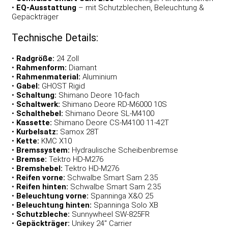
•
EQ-Ausstattung
– mit Schutzblechen, Beleuchtung &
Gepäckträger
Technische Details:
•
Radgröße:
24 Zoll
•
Rahmenform:
Diamant
•
Rahmenmaterial:
Aluminium
•
Gabel:
GHOST Rigid
•
Schaltung:
Shimano Deore 10-fach
•
Schaltwerk:
Shimano Deore RD-M6000 10S
•
Schalthebel:
Shimano Deore SL-M4100
•
Kassette:
Shimano Deore CS-M4100 11-42T
•
Kurbelsatz:
Samox 28T
•
Kette:
KMC X10
•
Bremssystem:
Hydraulische Scheibenbremse
•
Bremse:
Tektro HD-M276
•
Bremshebel:
Tektro HD-M276
•
Reifen vorne:
Schwalbe Smart Sam 2.35
•
Reifen hinten:
Schwalbe Smart Sam 2.35
•
Beleuchtung vorne:
Spanninga X&O 25
•
Beleuchtung hinten:
Spanninga Solo XB
•
Schutzbleche:
Sunnywheel SW-825FR
•
Gepäckträger:
Unikey 24″ Carrier