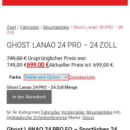
Start
/
Fahrräder
/
Mountainbike
/ Ghost Lanao 24 PRO – 24
Zoll
GHOST LANAO 24 PRO – 24 ZOLL
749,00
€
Ursprünglicher Preis war:
699,00
€
749,00 €
Aktueller Preis ist: 699,00 €.
Farbe
Zurücksetzen
Ghost Lanao 24 PRO - 24 Zoll Menge
In den Warenkorb
Nr.
Nr.
Kategorien
Fahrräder
,
Kinderräder
,
Mountainbike
Info
Hydraulische Scheibenbremse
Marke:
Ghost
Ghost LANAO 24 PRO EQ – Sportliches 24