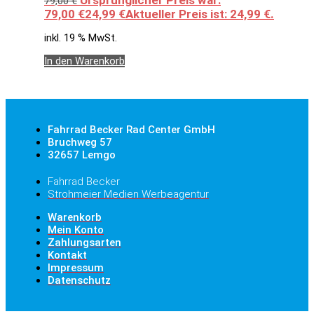
79,00
€
79,00 €
24,99
€
Aktueller Preis ist: 24,99 €.
inkl. 19 % MwSt.
In den Warenkorb
Fahrrad Becker Rad Center GmbH
Bruchweg 57
32657 Lemgo
Fahrrad Becker
Strohmeier Medien Werbeagentur
Warenkorb
Mein Konto
Zahlungsarten
Kontakt
Impressum
Datenschutz