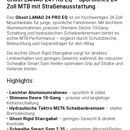
Zoll MTB mit Straßenausstattung
Das
Ghost LANAO 24 PRO EQ
ist ein hochwertiges 24-Zoll-
Mountainbike für junge, sportliche Fahrerinnen. Mit leichtem
Aluminiumrahmen, präziser Shimano Deore 10-Gang-
Schaltung und hydraulischen Scheibenbremsen bietet es
echte MTB-Performance – ergänzt durch Schutzbleche,
Beleuchtung und Gepäckträger für den Alltag.
Die leichte Ghost Rigid Starrgabel sorgt für direktes
Lenkverhalten und geringes Gewicht, während die robusten
Schwalbe Smart Sam Reifen optimalen Grip auf Straße und
Gelände bieten.
Highlights:
•
Leichter Aluminiumrahmen
– sportlich & stabil
•
Shimano Deore 10-Gang
– präzise und langlebige
Kettenschaltung
•
Hydraulische Tektro M276 Scheibenbremsen
– starke
Bremsleistung
•
Ghost Rigid Starrgabel
– geringes Gewicht & direkte
Kontrolle
•
Schwalbe Smart Sam 2.35
– vielseitiger Allround-Reifen