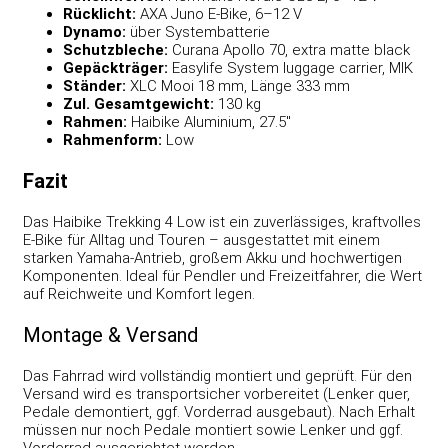
Rücklicht:
AXA Juno E-Bike, 6–12 V
Dynamo:
über Systembatterie
Schutzbleche:
Curana Apollo 70, extra matte black
Gepäckträger:
Easylife System luggage carrier, MIK
Ständer:
XLC Mooi 18 mm, Länge 333 mm
Zul. Gesamtgewicht:
130 kg
Rahmen:
Haibike Aluminium, 27.5″
Rahmenform:
Low
Fazit
Das Haibike Trekking 4 Low ist ein zuverlässiges, kraftvolles
E-Bike für Alltag und Touren – ausgestattet mit einem
starken Yamaha-Antrieb, großem Akku und hochwertigen
Komponenten. Ideal für Pendler und Freizeitfahrer, die Wert
auf Reichweite und Komfort legen.
Montage & Versand
Das Fahrrad wird vollständig montiert und geprüft. Für den
Versand wird es transportsicher vorbereitet (Lenker quer,
Pedale demontiert, ggf. Vorderrad ausgebaut). Nach Erhalt
müssen nur noch Pedale montiert sowie Lenker und ggf.
Vorderrad ausgerichtet werden.