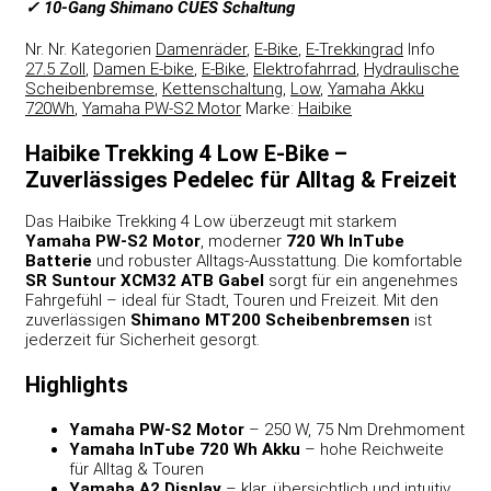
✓ 10-Gang Shimano CUES Schaltung
Nr.
Nr.
Kategorien
Damenräder
,
E-Bike
,
E-Trekkingrad
Info
27.5 Zoll
,
Damen E-bike
,
E-Bike
,
Elektrofahrrad
,
Hydraulische
Scheibenbremse
,
Kettenschaltung
,
Low
,
Yamaha Akku
720Wh
,
Yamaha PW-S2 Motor
Marke:
Haibike
Haibike Trekking 4 Low E-Bike –
Zuverlässiges Pedelec für Alltag & Freizeit
Das Haibike Trekking 4 Low überzeugt mit starkem
Yamaha PW-S2 Motor
, moderner
720 Wh InTube
Batterie
und robuster Alltags-Ausstattung. Die komfortable
SR Suntour XCM32 ATB Gabel
sorgt für ein angenehmes
Fahrgefühl – ideal für Stadt, Touren und Freizeit. Mit den
zuverlässigen
Shimano MT200 Scheibenbremsen
ist
jederzeit für Sicherheit gesorgt.
Highlights
Yamaha PW-S2 Motor
– 250 W, 75 Nm Drehmoment
Yamaha InTube 720 Wh Akku
– hohe Reichweite
für Alltag & Touren
Yamaha A2 Display
– klar, übersichtlich und intuitiv