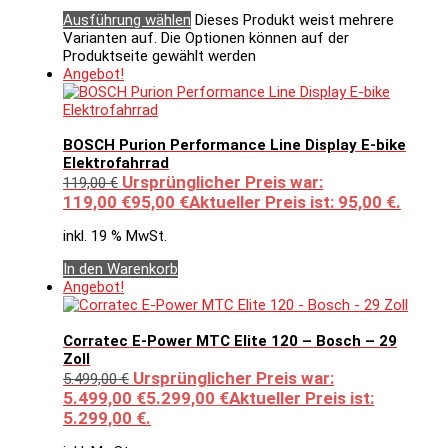
Ausführung wählen
Dieses Produkt weist mehrere
Varianten auf. Die Optionen können auf der
Produktseite gewählt werden
Angebot!
BOSCH Purion Performance Line Display E-bike
Elektrofahrrad
Ursprünglicher Preis war:
119,00
€
119,00 €
95,00
€
Aktueller Preis ist: 95,00 €.
inkl. 19 % MwSt.
In den Warenkorb
Angebot!
Corratec E-Power MTC Elite 120 – Bosch – 29
Zoll
Ursprünglicher Preis war:
5.499,00
€
5.499,00 €
5.299,00
€
Aktueller Preis ist:
5.299,00 €.