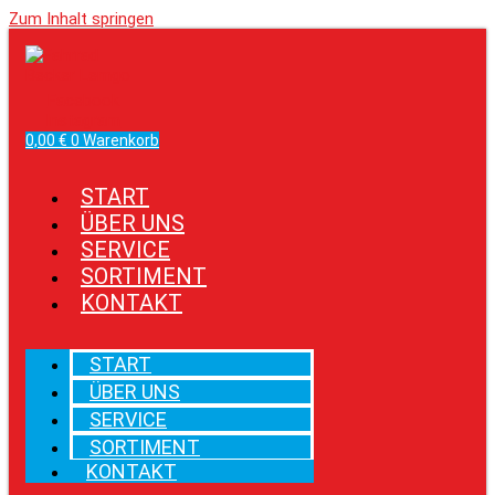
Zum Inhalt springen
Facebook
Instagram
0,00
€
0
Warenkorb
START
ÜBER UNS
SERVICE
SORTIMENT
KONTAKT
START
ÜBER UNS
SERVICE
SORTIMENT
KONTAKT