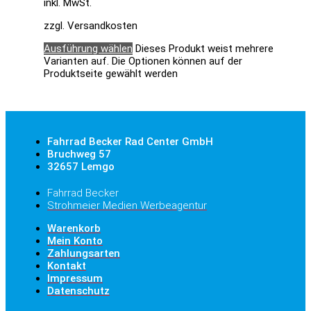
inkl. MwSt.
zzgl. Versandkosten
Ausführung wählen
Dieses Produkt weist mehrere
Varianten auf. Die Optionen können auf der
Produktseite gewählt werden
Fahrrad Becker Rad Center GmbH
Bruchweg 57
32657 Lemgo
Fahrrad Becker
Strohmeier Medien Werbeagentur
Warenkorb
Mein Konto
Zahlungsarten
Kontakt
Impressum
Datenschutz