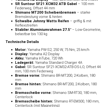
SR Suntour SF21 XCM32 ATB Gabel
– 100 mm
Federweg, Offset 44 mm
Shimano MT200 Scheibenbremsen
– starke
Bremsleistung vorne & hinten
Schwalbe Johnny Watts Reifen
– griffig & mit
Reflexstreifen
Stabiler Aluminiumrahmen 27.5″
– Low-Geometrie,
belastbar bis 130 kg
Technische Details
Motor:
Yamaha PW-S2, 250 W, 75 Nm, 25 km/h
Display:
Yamaha A2 Display
Akku:
Yamaha InTube, 720 Wh
Ladegerät:
Yamaha Standard Charger 4A
Gabel:
SR Suntour SF21-XCM32-ATB-DS-LO, Offset 44
mm, 100 mm Federweg
Bremse vorne:
Shimano BR-MT200, 2-Kolben, 180
mm
Bremse hinten:
Shimano BR-MT200, 2-Kolben, 180
mm
Bremsscheibe vorne:
Shimano SM-RT30, 180 mm,
Centerlock
Bremsscheibe hinten:
Shimano RT-EM300, 180 mm,
Centerlock (mit Magnetring)