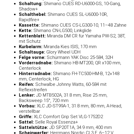
Schaltung:
Shimano CUES RD-U6000-GS, 10-Gang,
Shadow+
Schalthebel:
Shimano CUES SL-U6000-10R,
Rapidfire+
Kassette:
Shimano CUES CS-LG300-10, 11–48 Zähne
Kette:
Shimano CN-LG500, Linkglide
Kettenblatt:
Miranda DM CR für Yamaha PW-S2, 38T,
mit Schutz
Kurbelarm:
Miranda Kies ISIS, 170 mm
Schaltauge:
Glory Wheel UDH
Felge vorne:
Schürmann YAK Disc 25-584, 32H
Vorderradnabe:
Shimano HB-MT200, QR x100 mm,
Centerlock
Hinterradnabe:
Shimano FH-TC500-HM-B, 12×148
mm, Centerlock, HG
Reifen:
Schwalbe Johnny Watts, 60-584 mit
Reflexstreifen
Lenker:
JD MTB502A, 31.8 mm, Rise 25 mm,
Backsweep 15°, 720 mm
Vorbau:
XLC JD-ST99A-1, 31.8 mm, 80 mm, A-Head,
verstellbar
Griffe:
XLC Comfort Grip Set VLG-1752D2
Sattel:
Selle Royal Essenza+
Sattelstütze:
JD SP20T.1A, 34.9 mm, 400 mm
Scheinwerfer:
Herrmans Nordic CL3 E, 6–12 V