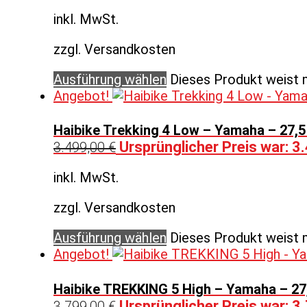
inkl. MwSt.
zzgl. Versandkosten
Ausführung wählen
Dieses Produkt weist 
Angebot!
Haibike Trekking 4 Low – Yamaha – 27,5
Ursprünglicher Preis war: 3
3.499,00
€
inkl. MwSt.
zzgl. Versandkosten
Ausführung wählen
Dieses Produkt weist 
Angebot!
Haibike TREKKING 5 High – Yamaha – 27,
Ursprünglicher Preis war: 3
3.799,00
€