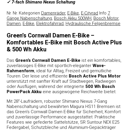
✓ 7-fach Shimano Nexus Schaltung
Nr.
Nr.
Kategorien
Damenräder
,
E-Bike
,
E-Cityrad
Info
7
Gänge Nabenschaltung
,
Bosch Akku 500WH
,
Bosch Motor
,
Damen
,
E-Bike
,
Elektrofahrrad
,
Hydraulische Felgenbremse
Green’s Cornwall Damen E-Bike –
Komfortables E-Bike mit Bosch Active Plus
& 500 Wh Akku
Das
Green’s Cornwall Damen E-Bike
ist ein komfortables,
zuverlässiges E-Bike mit sportlich-eleganter
Wave-
Rahmenform
, ideal für Alltag, Freizeit und gemütliche
Touren. Der leise und effiziente
Bosch Active Plus Motor
unterstützt mit sanfter Kraft auf Stadtwegen, Radwegen
oder Ausflügen, während der integrierte
500 Wh Bosch
PowerPack Akku
eine ausgewogene Reichweite bietet.
Mit 28″-Laufrädern, robuster Shimano Nexus 7-Gang
Nabenschaltung und bewährten Magura HS11 Bremsen ist
das Green’s Cornwall Damen E-Bike für Sicherheit, Komfort
und zuverlässige Performance ausgestattet. Praktische
Features wie gefederte Sattelstütze, SR Suntour NEX E25
Federgabel, Schutzbleche und Aluminium-Gepäckträger