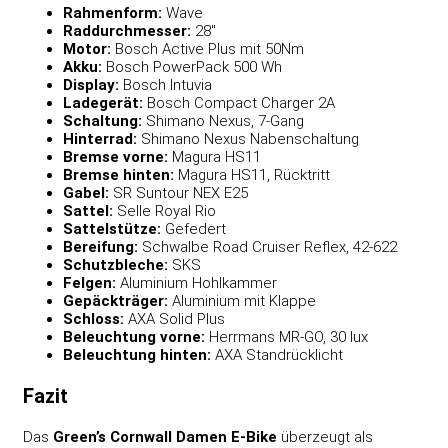
Rahmenform:
Wave
Raddurchmesser:
28″
Motor:
Bosch Active Plus mit 50Nm
Akku:
Bosch PowerPack 500 Wh
Display:
Bosch Intuvia
Ladegerät:
Bosch Compact Charger 2A
Schaltung:
Shimano Nexus, 7-Gang
Hinterrad:
Shimano Nexus Nabenschaltung
Bremse vorne:
Magura HS11
Bremse hinten:
Magura HS11, Rücktritt
Gabel:
SR Suntour NEX E25
Sattel:
Selle Royal Rio
Sattelstütze:
Gefedert
Bereifung:
Schwalbe Road Cruiser Reflex, 42-622
Schutzbleche:
SKS
Felgen:
Aluminium Hohlkammer
Gepäckträger:
Aluminium mit Klappe
Schloss:
AXA Solid Plus
Beleuchtung vorne:
Herrmans MR-GO, 30 lux
Beleuchtung hinten:
AXA Standrücklicht
Fazit
Das
Green’s Cornwall Damen E-Bike
überzeugt als