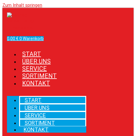
Zum Inhalt springen
Facebook
Instagram
0,00
€
0
Warenkorb
START
ÜBER UNS
SERVICE
SORTIMENT
KONTAKT
START
ÜBER UNS
SERVICE
SORTIMENT
KONTAKT