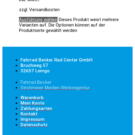
zzgl. Versandkosten
Ausführung wählen
Dieses Produkt weist mehrere
Varianten auf. Die Optionen können auf der
Produktseite gewählt werden
Fahrrad Becker Rad Center GmbH
Bruchweg 57
32657 Lemgo
Fahrrad Becker
Strohmeier Medien Werbeagentur
Warenkorb
Mein Konto
Zahlungsarten
Kontakt
Impressum
Datenschutz