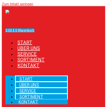
Zum Inhalt springen
Facebook
Instagram
0,00
€
0
Warenkorb
START
ÜBER UNS
SERVICE
SORTIMENT
KONTAKT
START
ÜBER UNS
SERVICE
SORTIMENT
KONTAKT