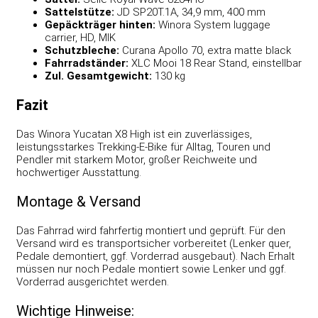
Sattelstütze:
JD SP20T.1A, 34,9 mm, 400 mm
Gepäckträger hinten:
Winora System luggage
carrier, HD, MIK
Schutzbleche:
Curana Apollo 70, extra matte black
Fahrradständer:
XLC Mooi 18 Rear Stand, einstellbar
Zul. Gesamtgewicht:
130 kg
Fazit
Das Winora Yucatan X8 High ist ein zuverlässiges,
leistungsstarkes Trekking-E-Bike für Alltag, Touren und
Pendler mit starkem Motor, großer Reichweite und
hochwertiger Ausstattung.
Montage & Versand
Das Fahrrad wird fahrfertig montiert und geprüft. Für den
Versand wird es transportsicher vorbereitet (Lenker quer,
Pedale demontiert, ggf. Vorderrad ausgebaut). Nach Erhalt
müssen nur noch Pedale montiert sowie Lenker und ggf.
Vorderrad ausgerichtet werden.
Wichtige Hinweise: