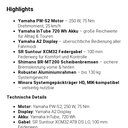
Highlights
Yamaha PW-S2 Motor
– 250 W, 75 Nm
Drehmoment, 25 km/h
Yamaha InTube 720 Wh Akku
– große Reichweite
für Alltag & Touren
Yamaha A2 Display
– übersichtliche Bedienung aller
Fahrmodi
SR Suntour XCM32 Federgabel
– 100 mm
Federweg für Komfort und Kontrolle
Shimano BR-MT200 Scheibenbremsen
– sichere
Bremsleistung vorne & hinten
Robuster Aluminiumrahmen
– bis 130 kg
Systemgewicht
Winora Systemgepäckträger HD, MIK-kompatibel
– vielseitig nutzbar
Technische Details
Motor:
Yamaha PW-S2, 250 W, 75 Nm
Display:
Yamaha A2 Display
Akku:
Yamaha InTube, 720 Wh
Gabel:
SR Suntour XCM32 ATB DS LO, 100 mm
Federweg