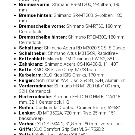
Bremse vorne:
Shimano BR-MT200, 2-Kolben, 180
mm
Bremse hinten:
Shimano BR-MT200, 2-Kolben, 180
mm
Bremsscheibe vorne:
Shimano SM-RT30, 180 mm,
Centerlock
Bremsscheibe hinten:
Shimano RT-EM300, 180 mm,
Centerlock
Schaltung:
Shimano Acera RD-M3020-SGS, 8 Gänge
Schalthebel:
Shimano Altus M315-8R, Rapidfire+
Kettenblatt:
Miranda DM Chainring PW-S2, 38T
Zahnkranz:
Shimano Acera CS-HG400-8, 11–40T
Kette:
KMC X8 Silver/Grey, 6/7/8-fach
Kurbelarm:
XLC Kies ISIS Cranks, 170 mm
Felgen:
Schürmann YAK Disc 25-584, 32H, Aluminium
Vorderradnabe:
Shimano HB-MT200 QRx100 mm,
32H, Centerlock
Hinterradnabe:
Shimano FH-TC500-HM-B, 12×148
mm, 32H, Centerlock, HG
Reifen:
Continental Contact Cruiser Reflex, 62-584
Lenker:
JD MTB502A, 720 mm, Rise 25 mm, 15°
backsweep
Vorbau:
XLC ST99A-1, 31,8 mm, 80 mm, verstellbar
Griffe:
XLC Comfort Grip Set VLG-1752D2
Sattel:
Selle Royal Wave 8204HC