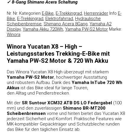
✓ 8-Gang Shimano Acera Schaltung
Nr.
Nr.
Kategorien
E-Bike
,
E-Trekkingrad
,
Herrenräder
Info
E-
Bike
,
E-Trekkingrad
,
Elektrofahrrad
,
Hydraulische
Scheibenbremse
,
Shimano Acera 8Gang
,
Yamaha A2
Display
,
Yamaha Akku 720Wh
,
Yamaha PW-S2 Motor
Marke:
Winora
Winora Yucatan X8 – High –
Leistungsstarkes Trekking-E-Bike mit
Yamaha PW-S2 Motor & 720 Wh Akku
Das Winora Yucatan X8 High überzeugt mit starkem
Yamaha PW-S2 Motor
, hochwertiger Ausstattung
und robustem Aufbau. Dank des
Yamaha InTube 720 Wh
Akkus
ist das Bike ideal für lange Touren,
den Alltag und Pendlerstrecken.
Mit der
SR Suntour XCM32 ATB DS LO Federgabel
(100
mm) und den zuverlässigen
Shimano BR-MT200
Scheibenbremsen
vorne und hinten bietet das Yucatan X8
jederzeit Sicherheit und Komfort. Praktische Features wie
MIK-kompatibler Gepäckträger und Schutzbleche runden
das Bike für den täglichen Einsatz ab.