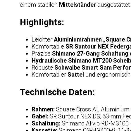
einem stabilen
Mittelständer
ausgestattet 
Highlights:
Leichter
Aluminiumrahmen „Square C
Komfortable
SR Suntour NEX Federg
Präzise
Shimano 27-Gang Schaltung
(
Hydraulische Shimano MT200 Schei
Robuste
Schwalbe Smart Sam Perfo
Komfortabler
Sattel
und ergonomisc
Technische Daten:
Rahmen:
Square Cross AL Aluminium
Gabel:
SR Suntour NEX DS, 63 mm Fe
Schaltung:
Shimano Alivio RD-M3100 
Kassette:
Shimano CS-HG400-9, 11-3