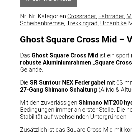
Nr.
Nr.
Kategorien
Crossräder
,
Fahrräder
,
M
Scheibenbremse
,
Trekkingrad
,
Urbanbike
M
Ghost Square Cross Mid – V
Das
Ghost Square Cross Mid
ist ein sport
robuste Aluminiumrahmen „Square Cross
Gelände.
Die
SR Suntour NEX Federgabel
mit 63 mm
27-Gang Shimano Schaltung
(Alivio & Alt
Mit den zuverlässigen
Shimano MT200 hyd
Bedingungen immer an erster Stelle. Die 
Stabilität auf wechselnden Untergründen.
Zusätzlich ist das Square Cross Mid mit 