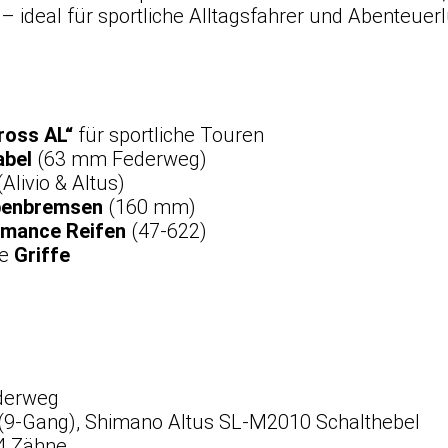
– ideal für sportliche Alltagsfahrer und Abenteuerl
ross AL“
für sportliche Touren
abel
(63 mm Federweg)
Alivio & Altus)
benbremsen
(160 mm)
rmance Reifen
(47-622)
he
Griffe
derweg
(9-Gang), Shimano Altus SL-M2010 Schalthebel
4 Zähne