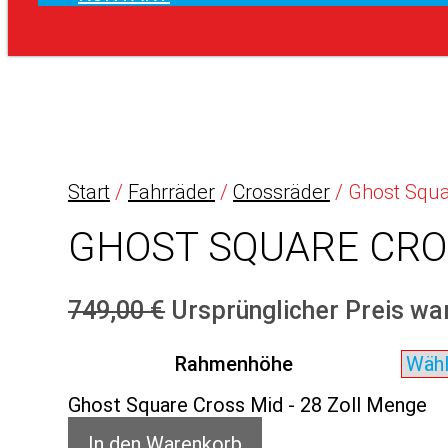
Start
/
Fahrräder
/
Crossräder
/ Ghost Squa
GHOST SQUARE CROS
749,00
€
Ursprünglicher Preis war
Rahmenhöhe
Ghost Square Cross Mid - 28 Zoll Menge
In den Warenkorb