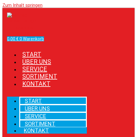
Zum Inhalt springen
Facebook
Instagram
0,00
€
0
Warenkorb
START
ÜBER UNS
SERVICE
SORTIMENT
KONTAKT
START
ÜBER UNS
SERVICE
SORTIMENT
KONTAKT