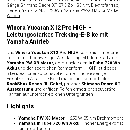
Nr.
Nr.
Kategorien
E-Bike
,
E-Trekkingrad
,
Herrenräder
Info
12
Gänge Shimano Deore XT
,
27.5 Zoll
,
85 Nm
,
Elektrofahrrad
,
Herren
,
Yamaha Akku 720Wh
,
Yamaha PW-X3 Motor
Marke:
Winora
Winora Yucatan X12 Pro HIGH –
Leistungsstarkes Trekking‑E‑Bike mit
Yamaha Antrieb
Das
Winora Yucatan X12 Pro HIGH
kombiniert moderne
Technik mit hochwertiger Ausstattung: Mit dem kraftvollen
Yamaha PW‑X3 Motor
, dem langlebigen
InTube 720 Wh
Akku
und der sportlichen Rahmenform „HIGH“ ist dieses
Bike ideal für anspruchsvolle Touren und vielseitige
Einsätze im Alltag. Die Kombination aus komfortabler
RockShox Recon RL Gabel
, präziser
Shimano Deore XT
Ausstattung
und griffigen Reifen ermöglicht souveräne
Fahrten auf unterschiedlichen Untergründen.
Highlights
Yamaha PW‑X3 Motor
– 250 W, 85 Nm Drehmoment
Yamaha InTube 720 Wh Akku
– hoher Energievorrat
für lange Touren