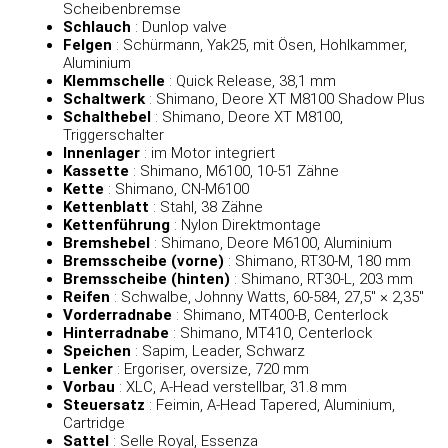
Scheibenbremse
Schlauch
: Dunlop valve
Felgen
: Schürmann, Yak25, mit Ösen, Hohlkammer,
Aluminium
Klemmschelle
: Quick Release, 38,1 mm
Schaltwerk
: Shimano, Deore XT M8100 Shadow Plus
Schalthebel
: Shimano, Deore XT M8100,
Triggerschalter
Innenlager
: im Motor integriert
Kassette
: Shimano, M6100, 10‑51 Zähne
Kette
: Shimano, CN‑M6100
Kettenblatt
: Stahl, 38 Zähne
Kettenführung
: Nylon Direktmontage
Bremshebel
: Shimano, Deore M6100, Aluminium
Bremsscheibe (vorne)
: Shimano, RT30‑M, 180 mm
Bremsscheibe (hinten)
: Shimano, RT30‑L, 203 mm
Reifen
: Schwalbe, Johnny Watts, 60‑584, 27,5″ × 2,35″
Vorderradnabe
: Shimano, MT400‑B, Centerlock
Hinterradnabe
: Shimano, MT410, Centerlock
Speichen
: Sapim, Leader, Schwarz
Lenker
: Ergoriser, oversize, 720 mm
Vorbau
: XLC, A‑Head verstellbar, 31.8 mm
Steuersatz
: Feimin, A‑Head Tapered, Aluminium,
Cartridge
Sattel
: Selle Royal, Essenza