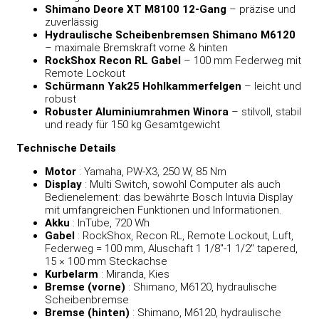
Shimano Deore XT M8100 12‑Gang
– präzise und
zuverlässig
Hydraulische Scheibenbremsen Shimano M6120
– maximale Bremskraft vorne & hinten
RockShox Recon RL Gabel
– 100 mm Federweg mit
Remote Lockout
Schürmann Yak25 Hohlkammerfelgen
– leicht und
robust
Robuster Aluminiumrahmen Winora
– stilvoll, stabil
und ready für 150 kg Gesamtgewicht
Technische Details
Motor
: Yamaha, PW‑X3, 250 W, 85 Nm
Display
: Multi Switch, sowohl Computer als auch
Bedienelement: das bewährte Bosch Intuvia Display
mit umfangreichen Funktionen und Informationen.
Akku
: InTube, 720 Wh
Gabel
: RockShox, Recon RL, Remote Lockout, Luft,
Federweg = 100 mm, Aluschaft 1 1/8″-1 1/2″ tapered,
15 × 100 mm Steckachse
Kurbelarm
: Miranda, Kies
Bremse (vorne)
: Shimano, M6120, hydraulische
Scheibenbremse
Bremse (hinten)
: Shimano, M6120, hydraulische