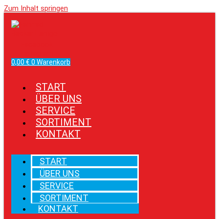
Zum Inhalt springen
Facebook
Instagram
0,00
€
0
Warenkorb
START
ÜBER UNS
SERVICE
SORTIMENT
KONTAKT
START
ÜBER UNS
SERVICE
SORTIMENT
KONTAKT