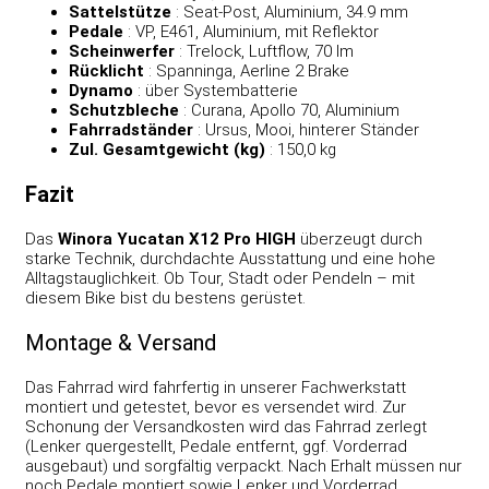
Sattelstütze
: Seat‑Post, Aluminium, 34.9 mm
Pedale
: VP, E461, Aluminium, mit Reflektor
Scheinwerfer
: Trelock, Luftflow, 70 lm
Rücklicht
: Spanninga, Aerline 2 Brake
Dynamo
: über Systembatterie
Schutzbleche
: Curana, Apollo 70, Aluminium
Fahrradständer
: Ursus, Mooi, hinterer Ständer
Zul. Gesamtgewicht (kg)
: 150,0 kg
Fazit
Das
Winora Yucatan X12 Pro HIGH
überzeugt durch
starke Technik, durchdachte Ausstattung und eine hohe
Alltagstauglichkeit. Ob Tour, Stadt oder Pendeln – mit
diesem Bike bist du bestens gerüstet.
Montage & Versand
Das Fahrrad wird fahrfertig in unserer Fachwerkstatt
montiert und getestet, bevor es versendet wird. Zur
Schonung der Versandkosten wird das Fahrrad zerlegt
(Lenker quergestellt, Pedale entfernt, ggf. Vorderrad
ausgebaut) und sorgfältig verpackt. Nach Erhalt müssen nur
noch Pedale montiert sowie Lenker und Vorderrad