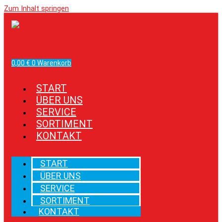
Zum Inhalt springen
Facebook
Instagram
0,00
€
0
Warenkorb
START
ÜBER UNS
SERVICE
SORTIMENT
KONTAKT
START
ÜBER UNS
SERVICE
SORTIMENT
KONTAKT