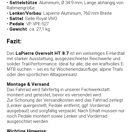
•
Sattelstütze
: Aluminium, Ø 34.9 mm, Länge abhängig von
Rahmengröße
•
Lenker/Vorbau
: Lapierre Aluminium, 760 mm Breite
•
Sattel
: Selle Royal VIVO
•
Pedale
: VP VPE-527
•
Gewicht
: ca. 27,1 kg
Fazit:
Das
LaPierre Overvolt HT 8.7
ist ein vielseitiges E-Hardtail
mit starker Ausstattung, ausgezeichneter Reichweite und
solider Trail-Performance. Ideal für alle, die ein kraftvolles E-
MTB suchen – sei es für Wochenendausflüge, alpine Trails
oder den sportlichen Alltagseinsatz.
Montage & Versand
Das Fahrrad wird fahrfertig in unserer Fachwerkstatt
montiert und getestet, bevor es versendet wird.
Zur Schonung der Versandkosten wird das Fahrrad zerlegt
(Lenker quergestellt, Pedale entfernt, ggf. Vorderrad
ausgebaut) und sorgfältig verpackt. Nach Erhalt müssen nur
noch Pedale montiert sowie Lenker und Vorderrad
ausgerichtet werden.
Wichtige Hinweise: