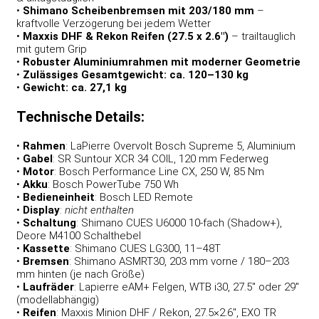
•
Shimano Scheibenbremsen mit 203/180 mm
–
kraftvolle Verzögerung bei jedem Wetter
•
Maxxis DHF & Rekon Reifen (27.5 x 2.6″)
– trailtauglich
mit gutem Grip
•
Robuster Aluminiumrahmen mit moderner Geometrie
•
Zulässiges Gesamtgewicht: ca. 120–130 kg
•
Gewicht: ca. 27,1 kg
Technische Details:
•
Rahmen
: LaPierre Overvolt Bosch Supreme 5, Aluminium
•
Gabel
: SR Suntour XCR 34 COIL, 120 mm Federweg
•
Motor
: Bosch Performance Line CX, 250 W, 85 Nm
•
Akku
: Bosch PowerTube 750 Wh
•
Bedieneinheit
: Bosch LED Remote
•
Display
:
nicht enthalten
•
Schaltung
: Shimano CUES U6000 10-fach (Shadow+),
Deore M4100 Schalthebel
•
Kassette
: Shimano CUES LG300, 11–48T
•
Bremsen
: Shimano ASMRT30, 203 mm vorne / 180–203
mm hinten (je nach Größe)
•
Laufräder
: Lapierre eAM+ Felgen, WTB i30, 27.5″ oder 29″
(modellabhängig)
•
Reifen
: Maxxis Minion DHF / Rekon, 27.5×2.6″, EXO TR