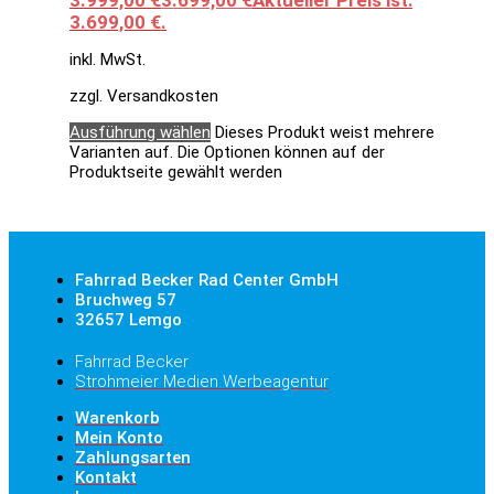
3.699,00 €.
inkl. MwSt.
zzgl. Versandkosten
Ausführung wählen
Dieses Produkt weist mehrere
Varianten auf. Die Optionen können auf der
Produktseite gewählt werden
Fahrrad Becker Rad Center GmbH
Bruchweg 57
32657 Lemgo
Fahrrad Becker
Strohmeier Medien Werbeagentur
Warenkorb
Mein Konto
Zahlungsarten
Kontakt