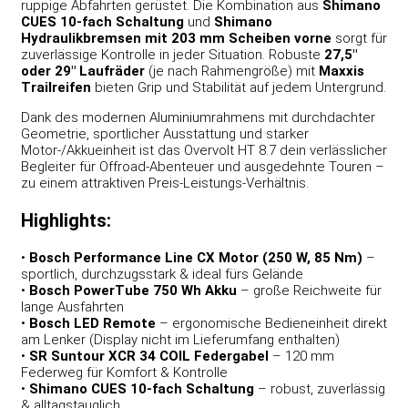
ruppige Abfahrten gerüstet. Die Kombination aus
Shimano
CUES 10-fach Schaltung
und
Shimano
Hydraulikbremsen mit 203 mm Scheiben vorne
sorgt für
zuverlässige Kontrolle in jeder Situation. Robuste
27,5″
oder 29″ Laufräder
(je nach Rahmengröße) mit
Maxxis
Trailreifen
bieten Grip und Stabilität auf jedem Untergrund.
Dank des modernen Aluminiumrahmens mit durchdachter
Geometrie, sportlicher Ausstattung und starker
Motor-/Akkueinheit ist das Overvolt HT 8.7 dein verlässlicher
Begleiter für Offroad-Abenteuer und ausgedehnte Touren –
zu einem attraktiven Preis-Leistungs-Verhältnis.
Highlights:
•
Bosch Performance Line CX Motor (250 W, 85 Nm)
–
sportlich, durchzugsstark & ideal fürs Gelände
•
Bosch PowerTube 750 Wh Akku
– große Reichweite für
lange Ausfahrten
•
Bosch LED Remote
– ergonomische Bedieneinheit direkt
am Lenker (Display nicht im Lieferumfang enthalten)
•
SR Suntour XCR 34 COIL Federgabel
– 120 mm
Federweg für Komfort & Kontrolle
•
Shimano CUES 10-fach Schaltung
– robust, zuverlässig
& alltagstauglich