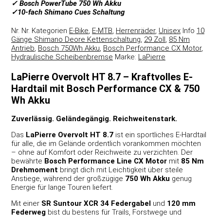
✓ Bosch PowerTube 750 Wh Akku
✓10-fach Shimano Cues Schaltung
Nr.
Nr.
Kategorien
E-Bike
,
E-MTB
,
Herrenräder
,
Unisex
Info
10
Gänge Shimano Deore Kettenschaltung
,
29 Zoll
,
85 Nm
Antrieb
,
Bosch 750Wh Akku
,
Bosch Performance CX Motor
,
Hydraulische Scheibenbremse
Marke:
LaPierre
LaPierre Overvolt HT 8.7 – Kraftvolles E-
Hardtail mit Bosch Performance CX & 750
Wh Akku
Zuverlässig. Geländegängig. Reichweitenstark.
Das
LaPierre Overvolt HT 8.7
ist ein sportliches E-Hardtail
für alle, die im Gelände ordentlich vorankommen möchten
– ohne auf Komfort oder Reichweite zu verzichten. Der
bewährte
Bosch Performance Line CX Motor
mit
85 Nm
Drehmoment
bringt dich mit Leichtigkeit über steile
Anstiege, während der großzügige
750 Wh Akku
genug
Energie für lange Touren liefert.
Mit einer
SR Suntour XCR 34 Federgabel
und
120 mm
Federweg
bist du bestens für Trails, Forstwege und