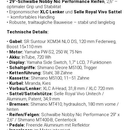
•
29″-Schwalbe Nobby Nic Performance Reifen
, 2,6″ –
optimaler Grip und Stabilität
• Ergonomischer
XLC Lenker
und
Selle Royal Vivo Sattel
– komfortables Handling
• Robuste, trailtaugliche Bauweise – stabil und langlebig
Technische Details:
•
Gabel:
SR Suntour XCM34 NLO DS, 120 mm Federweg,
Boost 15×110 mm
•
Motor:
Yamaha PW-S2, 250 W, 75 Nm
•
Akku:
InTube, 720 Wh
•
Display:
Yamaha Side Switch, 1,7″ LCD, 7 Funktionen
•
Schaltgriffe:
Shimano Deore M5100, Trigger
•
Kettenführung:
Stahl, 38 Zähne
•
Kassette:
Shimano M5100, 11–51 Zähne
•
Kurbel:
Miranda, Kies
•
Vorbau/Lenker:
XLC A-Head, 31,8 mm / XLC 720 mm
•
Sattel/Sattelstütze:
Selle Royal Vivo Unitech /
Aluminium, Patent, 34,9 mm
•
Bremsen:
Shimano MT410, hydraulisch, 180 mm vorne /
hinten
•
Reifen/Felgen:
Schwalbe Nobby Nic Performance 29″ x
2,6″ / Shimano MT400-B, Centerlock
•
Pedale:
Freeride Aluminium mit Reflektor