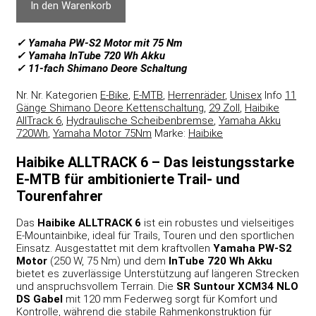
In den Warenkorb
✓ Yamaha PW-S2 Motor mit 75 Nm
✓ Yamaha InTube 720 Wh Akku
✓ 11-fach Shimano Deore Schaltung
Nr.
Nr.
Kategorien
E-Bike
,
E-MTB
,
Herrenräder
,
Unisex
Info
11
Gänge Shimano Deore Kettenschaltung
,
29 Zoll
,
Haibike
AllTrack 6
,
Hydraulische Scheibenbremse
,
Yamaha Akku
720Wh
,
Yamaha Motor 75Nm
Marke:
Haibike
Haibike ALLTRACK 6 – Das leistungsstarke
E-MTB für ambitionierte Trail- und
Tourenfahrer
Das
Haibike ALLTRACK 6
ist ein robustes und vielseitiges
E-Mountainbike, ideal für Trails, Touren und den sportlichen
Einsatz. Ausgestattet mit dem kraftvollen
Yamaha PW-S2
Motor
(250 W, 75 Nm) und dem
InTube 720 Wh Akku
bietet es zuverlässige Unterstützung auf längeren Strecken
und anspruchsvollem Terrain. Die
SR Suntour XCM34 NLO
DS Gabel
mit 120 mm Federweg sorgt für Komfort und
Kontrolle, während die stabile Rahmenkonstruktion für