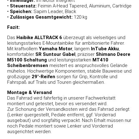
•
Innenlager:
im Motor integriert
•
Steuersatz:
Feimin A-Head Tapered, Aluminium, Cartridge
•
Speichen:
Sapim Leader, Black
•
Zulässiges Gesamtgewicht:
120 kg
Fazit:
Das
Haibike ALLTRACK 6
überzeugt als vielseitiges und
leistungsstarkes E-Mountainbike für ambitionierte Fahrer.
Mit kraftvollem
Yamaha Motor
, langem
InTube Akku
,
komfortabler
SR Suntour Gabel
, präziser
Shimano Deore
M5100 Schaltung
und leistungsstarken
MT410
Scheibenbremsen
meistert es anspruchsvolles Gelände
mühelos. Hochwertige Komponenten, stabile Bauweise und
großzügige
29″-Reifen
sorgen für Grip, Kontrolle und
Fahrspaß auf Trails und Touren gleichermaßen.
Montage & Versand
Das Fahrrad wird fahrfertig in unserer Fachwerkstatt
montiert und getestet, bevor es versendet wird.
Zur Schonung der Versandkosten wird das Fahrrad zerlegt
(Lenker quergestellt, Pedale entfernt, ggf. Vorderrad
ausgebaut) und sorgfältig verpackt. Nach Erhalt müssen nur
noch Pedale montiert sowie Lenker und Vorderrad
ausgerichtet werden.