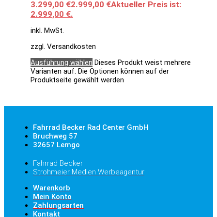
3.299,00 €
2.999,00
€
Aktueller Preis ist:
2.999,00 €.
inkl. MwSt.
zzgl. Versandkosten
Ausführung wählen
Dieses Produkt weist mehrere
Varianten auf. Die Optionen können auf der
Produktseite gewählt werden
Fahrrad Becker Rad Center GmbH
Bruchweg 57
32657 Lemgo
Fahrrad Becker
Strohmeier Medien Werbeagentur
Warenkorb
Mein Konto
Zahlungsarten
Kontakt