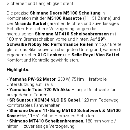
Sicherheit und Langlebigkeit steht.
Die präzise
Shimano Deore M5100 Schaltung
in
Kombination mit der
M5100 Kassette
(11–51 Zähne) und
der
Miranda Kurbel
garantiert leichtes und zuverlässiges
Schalten. Für sichere Verzögerung sorgen die
hydraulischen
Shimano MT410 Scheibenbremsen
mit
180 mm Bremsscheiben vorne und hinten. Auf
29″-
Schwalbe Nobby Nic Performance Reifen
mit 2,6″ Breite
gleitet das Bike souverän über jeden Untergrund, während
ergonomischer
XLC Lenker
und
Selle Royal Vivo Sattel
Komfort und Kontrolle gewährleisten.
Highlights:
•
Yamaha PW-S2 Motor
, 250 W, 75 Nm – kraftvolle
Unterstützung auf Trails
•
Yamaha
InTube 720 Wh Akku
– lange Reichweite für
ausgedehnte Touren
•
SR Suntour XCM34 NLO DS Gabel
, 120 mm Federweg –
komfortables Fahrverhalten
•
Shimano Deore 11-Gang M5100 Schaltwerk & M5100
Kassette
, 11–51 Zähne – präzises Schalten
•
Shimano MT410 Scheibenbremsen
, 180 mm vorne /
hinten – zuverlässige Verzögerung