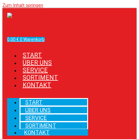
Zum Inhalt springen
Facebook
Instagram
0,00
€
0
Warenkorb
START
ÜBER UNS
SERVICE
SORTIMENT
KONTAKT
START
ÜBER UNS
SERVICE
SORTIMENT
KONTAKT