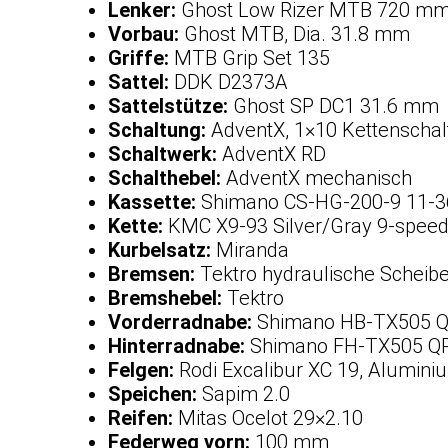
Lenker:
Ghost Low Rizer MTB 720 mm,
Vorbau:
Ghost MTB, Dia. 31.8 mm
Griffe:
MTB Grip Set 135
Sattel:
DDK D2373A
Sattelstütze:
Ghost SP DC1 31.6 mm
Schaltung:
AdventX, 1×10 Kettenscha
Schaltwerk:
AdventX RD
Schalthebel:
AdventX mechanisch
Kassette:
Shimano CS-HG-200-9 11-3
Kette:
KMC X9-93 Silver/Gray 9-spee
Kurbelsatz:
Miranda
Bremsen:
Tektro hydraulische Schei
Bremshebel:
Tektro
Vorderradnabe:
Shimano HB-TX505 
Hinterradnabe:
Shimano FH-TX505 Q
Felgen:
Rodi Excalibur XC 19, Alumini
Speichen:
Sapim 2.0
Reifen:
Mitas Ocelot 29×2.10
Federweg vorn:
100 mm