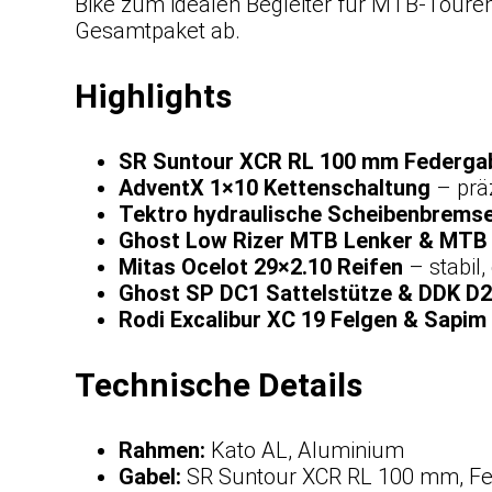
Bike zum idealen Begleiter für MTB-Touren
Gesamtpaket ab.
Highlights
SR Suntour XCR RL 100 mm Federga
AdventX 1×10 Kettenschaltung
– prä
Tektro hydraulische Scheibenbrems
Ghost Low Rizer MTB Lenker & MTB G
Mitas Ocelot 29×2.10 Reifen
– stabil,
Ghost SP DC1 Sattelstütze & DDK D2
Rodi Excalibur XC 19 Felgen & Sapim
Technische Details
Rahmen:
Kato AL, Aluminium
Gabel:
SR Suntour XCR RL 100 mm, Fe