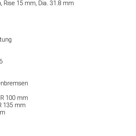
 Rise 15 mm, Dia. 31.8 mm
ltung
6
d
benbremsen
QR 100 mm
R 135 mm
um