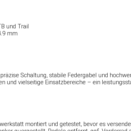
TB und Trail
4.9 mm
 präzise Schaltung, stabile Federgabel und hochwe
ren und vielseitige Einsatzbereiche – ein leistungs
hwerkstatt montiert und getestet, bevor es versend
nker quergestellt, Pedale entfernt, ggf. Vorderrad 