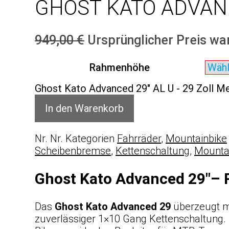
GHOST KATO ADVANC
949,00
€
Ursprünglicher Preis war
Rahmenhöhe
Ghost Kato Advanced 29" AL U - 29 Zoll M
In den Warenkorb
Nr.
Nr.
Kategorien
Fahrräder
,
Mountainbike
Scheibenbremse
,
Kettenschaltung
,
Mounta
Ghost
Kato Advanced 29″
– 
Das
Ghost
Kato Advanced 29
überzeugt mi
zuverlässiger 1×10 Gang Kettenschaltung.