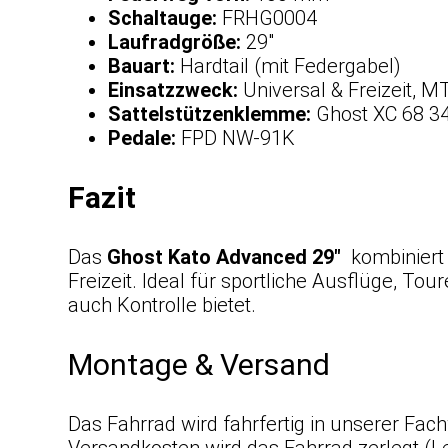
Schaltauge:
FRHG0004
Laufradgröße:
29″
Bauart:
Hardtail (mit Federgabel)
Einsatzzweck:
Universal & Freizeit, M
Sattelstützenklemme:
Ghost XC 68 3
Pedale:
FPD NW-91K
Fazit
Das
Ghost Kato Advanced 29″
kombiniert
Freizeit. Ideal für sportliche Ausflüge, Tou
auch Kontrolle bietet.
Montage & Versand
Das Fahrrad wird fahrfertig in unserer Fac
Versandkosten wird das Fahrrad zerlegt (Le