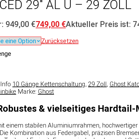
ED 29″ AL U – 29 ZOLL
: 949,00 €
749,00
€
Aktueller Preis ist: 7
Zurücksetzen
enge
Info
10 Gänge Kettenschaltung
,
29 Zoll
,
Ghost Kat
inbike
Marke:
Ghost
Robustes & vielseitiges Hardtail
t einem stabilen Aluminiumrahmen, hochwertiger 
 Die Kombination aus Federgabel, präzisen Brems