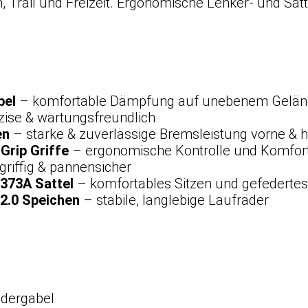
, Trail und Freizeit. Ergonomische Lenker- und S
bel
– komfortable Dämpfung auf unebenem Gelä
zise & wartungsfreundlich
en
– starke & zuverlässige Bremsleistung vorne & h
rip Griffe
– ergonomische Kontrolle und Komfor
 griffig & pannensicher
373A Sattel
– komfortables Sitzen und gefederte
 2.0 Speichen
– stabile, langlebige Laufräder
dergabel