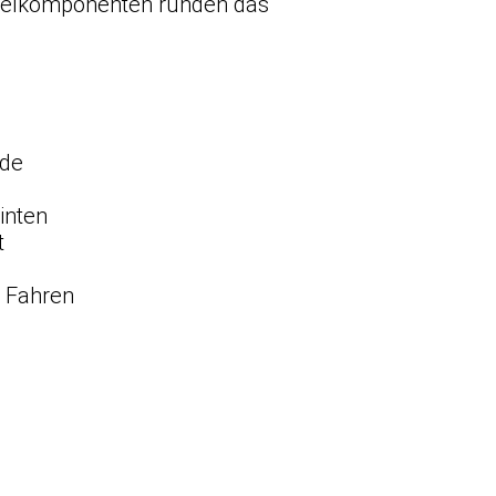
attelkomponenten runden das
nde
inten
t
s Fahren