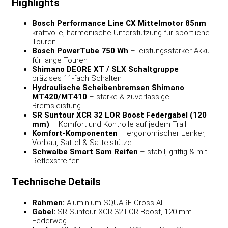
Highlights
Bosch Performance Line CX Mittelmotor 85nm
–
kraftvolle, harmonische Unterstützung für sportliche
Touren
Bosch PowerTube 750 Wh
– leistungsstarker Akku
für lange Touren
Shimano DEORE XT / SLX Schaltgruppe
–
präzises 11-fach Schalten
Hydraulische Scheibenbremsen Shimano
MT420/MT410
– starke & zuverlässige
Bremsleistung
SR Suntour XCR 32 LOR Boost Federgabel (120
mm)
– Komfort und Kontrolle auf jedem Trail
Komfort-Komponenten
– ergonomischer Lenker,
Vorbau, Sattel & Sattelstütze
Schwalbe Smart Sam Reifen
– stabil, griffig & mit
Reflexstreifen
Technische Details
Rahmen:
Aluminium SQUARE Cross AL
Gabel:
SR Suntour XCR 32 LOR Boost, 120 mm
Federweg