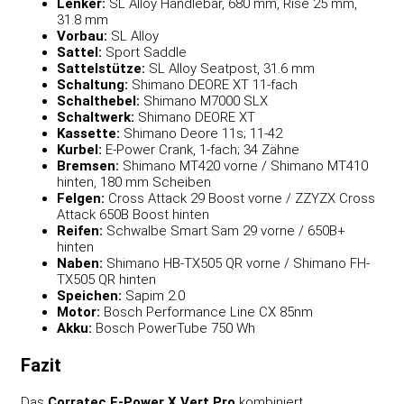
Lenker:
SL Alloy Handlebar, 680 mm, Rise 25 mm,
31.8 mm
Vorbau:
SL Alloy
Sattel:
Sport Saddle
Sattelstütze:
SL Alloy Seatpost, 31.6 mm
Schaltung:
Shimano DEORE XT 11-fach
Schalthebel:
Shimano M7000 SLX
Schaltwerk:
Shimano DEORE XT
Kassette:
Shimano Deore 11s; 11-42
Kurbel:
E-Power Crank, 1-fach; 34 Zähne
Bremsen:
Shimano MT420 vorne / Shimano MT410
hinten, 180 mm Scheiben
Felgen:
Cross Attack 29 Boost vorne / ZZYZX Cross
Attack 650B Boost hinten
Reifen:
Schwalbe Smart Sam 29 vorne / 650B+
hinten
Naben:
Shimano HB-TX505 QR vorne / Shimano FH-
TX505 QR hinten
Speichen:
Sapim 2.0
Motor:
Bosch Performance Line CX 85nm
Akku:
Bosch PowerTube 750 Wh
Fazit
Das
Corratec E-Power X Vert Pro
kombiniert