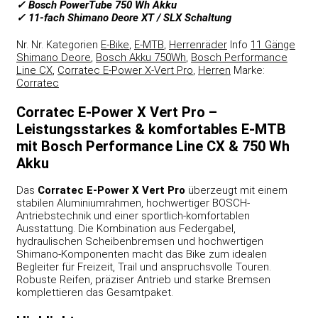
✓ Bosch PowerTube 750 Wh Akku
✓ 11-fach Shimano Deore XT / SLX Schaltung
Nr.
Nr.
Kategorien
E-Bike
,
E-MTB
,
Herrenräder
Info
11 Gänge
Shimano Deore
,
Bosch Akku 750Wh
,
Bosch Performance
Line CX
,
Corratec E-Power X-Vert Pro
,
Herren
Marke:
Corratec
Corratec E-Power X Vert Pro –
Leistungsstarkes & komfortables E-MTB
mit Bosch Performance Line CX & 750 Wh
Akku
Das
Corratec
E-Power X Vert Pro
überzeugt mit einem
stabilen Aluminiumrahmen, hochwertiger BOSCH-
Antriebstechnik und einer sportlich-komfortablen
Ausstattung. Die Kombination aus Federgabel,
hydraulischen Scheibenbremsen und hochwertigen
Shimano-Komponenten macht das Bike zum idealen
Begleiter für Freizeit, Trail und anspruchsvolle Touren.
Robuste Reifen, präziser Antrieb und starke Bremsen
komplettieren das Gesamtpaket.