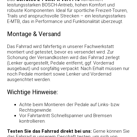
leistungsstarken BOSCH-Antrieb, hohen Komfort und
robuste Komponenten. Ideal für sportliche Freizeit-Touren,
Trails und anspruchsvolle Strecken – ein leistungsstarkes
E-MTB, das in Performance und Funktionalität überzeugt.
Montage & Versand
Das Fahrrad wird fahrfertig in unserer Fachwerkstatt
montiert und getestet, bevor es versendet wird. Zur
Schonung der Versandkosten wird das Fahrrad zerlegt
(Lenker quergestellt, Pedale entfernt, ggf. Vorderrad
ausgebaut) und sorgfältig verpackt. Nach Erhalt müssen nur
noch Pedale montiert sowie Lenker und Vorderrad
ausgerichtet werden.
Wichtige Hinweise:
Achte beim Montieren der Pedale auf Links- bzw.
Rechtsgewinde.
Vor Fahrtantritt Schnellspanner und Bremsen
kontrollieren.
Testen Sie das Fahrrad direkt bei uns:
Gerne können Sie
das Fahrrad in unserem Geschäft testen, um sich von