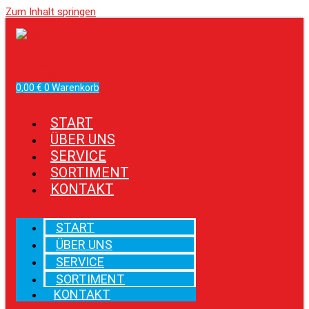
Zum Inhalt springen
Facebook
Instagram
0,00
€
0
Warenkorb
START
ÜBER UNS
SERVICE
SORTIMENT
KONTAKT
START
ÜBER UNS
SERVICE
SORTIMENT
KONTAKT