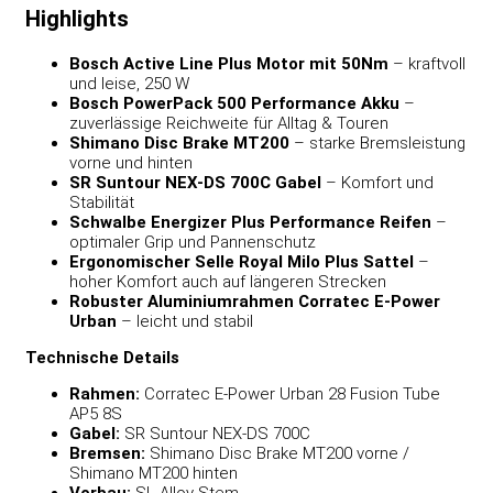
Highlights
Bosch Active Line Plus Motor mit 50Nm
– kraftvoll
und leise, 250 W
Bosch PowerPack 500 Performance Akku
–
zuverlässige Reichweite für Alltag & Touren
Shimano Disc Brake MT200
– starke Bremsleistung
vorne und hinten
SR Suntour NEX-DS 700C Gabel
– Komfort und
Stabilität
Schwalbe Energizer Plus Performance Reifen
–
optimaler Grip und Pannenschutz
Ergonomischer Selle Royal Milo Plus Sattel
–
hoher Komfort auch auf längeren Strecken
Robuster Aluminiumrahmen Corratec E-Power
Urban
– leicht und stabil
Technische Details
Rahmen:
Corratec E-Power Urban 28 Fusion Tube
AP5 8S
Gabel:
SR Suntour NEX-DS 700C
Bremsen:
Shimano Disc Brake MT200 vorne /
Shimano MT200 hinten
Vorbau:
SL Alloy Stem