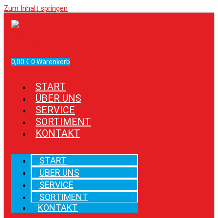
Zum Inhalt springen
Facebook
Instagram
0,00
€
0
Warenkorb
START
ÜBER UNS
SERVICE
SORTIMENT
KONTAKT
START
ÜBER UNS
SERVICE
SORTIMENT
KONTAKT