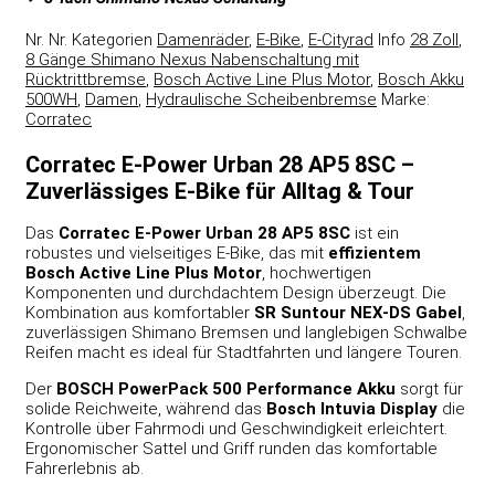
Nr.
Nr.
Kategorien
Damenräder
,
E-Bike
,
E-Cityrad
Info
28 Zoll
,
8 Gänge Shimano Nexus Nabenschaltung mit
Rücktrittbremse
,
Bosch Active Line Plus Motor
,
Bosch Akku
500WH
,
Damen
,
Hydraulische Scheibenbremse
Marke:
Corratec
Corratec E-Power Urban 28 AP5 8SC –
Zuverlässiges E-Bike für Alltag & Tour
Das
Corratec E-Power Urban 28 AP5 8SC
ist ein
robustes und vielseitiges E-Bike, das mit
effizientem
Bosch Active Line Plus Motor
, hochwertigen
Komponenten und durchdachtem Design überzeugt. Die
Kombination aus komfortabler
SR Suntour NEX-DS Gabel
,
zuverlässigen Shimano Bremsen und langlebigen Schwalbe
Reifen macht es ideal für Stadtfahrten und längere Touren.
Der
BOSCH PowerPack 500 Performance Akku
sorgt für
solide Reichweite, während das
Bosch Intuvia Display
die
Kontrolle über Fahrmodi und Geschwindigkeit erleichtert.
Ergonomischer Sattel und Griff runden das komfortable
Fahrerlebnis ab.