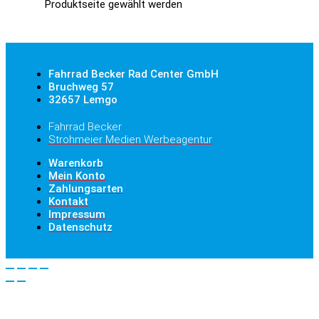
Produktseite gewählt werden
Fahrrad Becker Rad Center GmbH
Bruchweg 57
32657 Lemgo
Fahrrad Becker
Strohmeier Medien Werbeagentur
Warenkorb
Mein Konto
Zahlungsarten
Kontakt
Impressum
Datenschutz