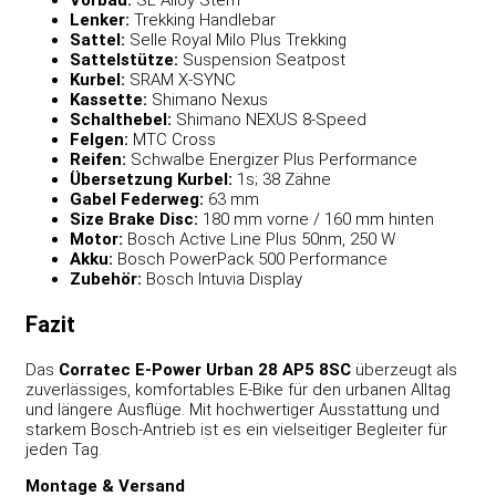
Lenker:
Trekking Handlebar
Sattel:
Selle Royal Milo Plus Trekking
Sattelstütze:
Suspension Seatpost
Kurbel:
SRAM X-SYNC
Kassette:
Shimano Nexus
Schalthebel:
Shimano NEXUS 8-Speed
Felgen:
MTC Cross
Reifen:
Schwalbe Energizer Plus Performance
Übersetzung Kurbel:
1s; 38 Zähne
Gabel Federweg:
63 mm
Size Brake Disc:
180 mm vorne / 160 mm hinten
Motor:
Bosch Active Line Plus 50nm, 250 W
Akku:
Bosch PowerPack 500 Performance
Zubehör:
Bosch Intuvia Display
Fazit
Das
Corratec E-Power Urban 28 AP5 8SC
überzeugt als
zuverlässiges, komfortables E-Bike für den urbanen Alltag
und längere Ausflüge. Mit hochwertiger Ausstattung und
starkem Bosch-Antrieb ist es ein vielseitiger Begleiter für
jeden Tag.
Montage & Versand