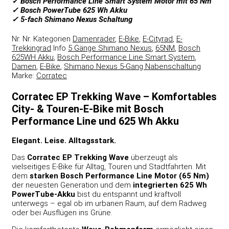
✓ Bosch Performance Line Smart System Motor mit 65 Nm
✓ Bosch PowerTube 625 Wh Akku
✓ 5-fach Shimano Nexus Schaltung
Nr.
Nr.
Kategorien
Damenräder
,
E-Bike
,
E-Cityrad
,
E-
Trekkingrad
Info
5 Gänge Shimano Nexus
,
65NM
,
Bosch
625WH Akku
,
Bosch Performance Line Smart System
,
Damen
,
E-Bike
,
Shimano Nexus 5-Gang Nabenschaltung
Marke:
Corratec
Corratec EP Trekking Wave – Komfortables
City- & Touren-E-Bike mit Bosch
Performance Line und 625 Wh Akku
Elegant. Leise. Alltagsstark.
Das
Corratec EP Trekking Wave
überzeugt als
vielseitiges E-Bike für Alltag, Touren und Stadtfahrten. Mit
dem
starken Bosch Performance Line Motor (65 Nm)
der neuesten Generation und dem
integrierten 625 Wh
PowerTube-Akku
bist du entspannt und kraftvoll
unterwegs – egal ob im urbanen Raum, auf dem Radweg
oder bei Ausflügen ins Grüne.