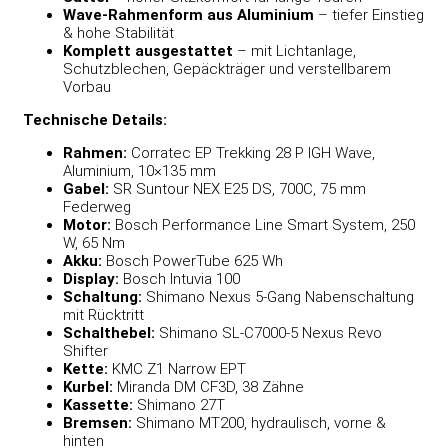
Wave-Rahmenform aus Aluminium
– tiefer Einstieg
& hohe Stabilität
Komplett ausgestattet
– mit Lichtanlage,
Schutzblechen, Gepäckträger und verstellbarem
Vorbau
Technische Details:
Rahmen:
Corratec EP Trekking 28 P IGH Wave,
Aluminium, 10×135 mm
Gabel:
SR Suntour NEX E25 DS, 700C, 75 mm
Federweg
Motor:
Bosch Performance Line Smart System, 250
W, 65 Nm
Akku:
Bosch PowerTube 625 Wh
Display:
Bosch Intuvia 100
Schaltung:
Shimano Nexus 5-Gang Nabenschaltung
mit Rücktritt
Schalthebel:
Shimano SL-C7000-5 Nexus Revo
Shifter
Kette:
KMC Z1 Narrow EPT
Kurbel:
Miranda DM CF3D, 38 Zähne
Kassette:
Shimano 27T
Bremsen:
Shimano MT200, hydraulisch, vorne &
hinten