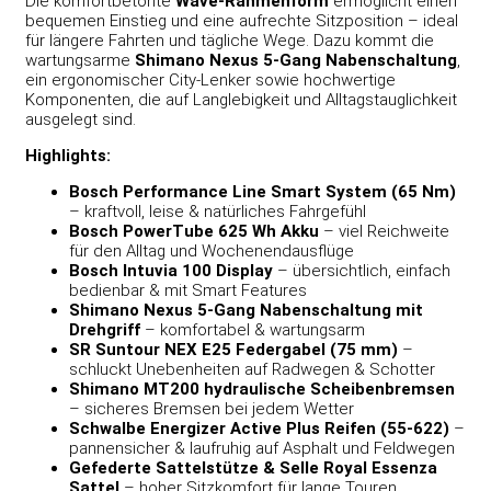
Die komfortbetonte
Wave-Rahmenform
ermöglicht einen
bequemen Einstieg und eine aufrechte Sitzposition – ideal
für längere Fahrten und tägliche Wege. Dazu kommt die
wartungsarme
Shimano Nexus 5-Gang Nabenschaltung
,
ein ergonomischer City-Lenker sowie hochwertige
Komponenten, die auf Langlebigkeit und Alltagstauglichkeit
ausgelegt sind.
Highlights:
Bosch Performance Line Smart System (65 Nm)
– kraftvoll, leise & natürliches Fahrgefühl
Bosch PowerTube 625 Wh Akku
– viel Reichweite
für den Alltag und Wochenendausflüge
Bosch Intuvia 100 Display
– übersichtlich, einfach
bedienbar & mit Smart Features
Shimano Nexus 5-Gang Nabenschaltung mit
Drehgriff
– komfortabel & wartungsarm
SR Suntour NEX E25 Federgabel (75 mm)
–
schluckt Unebenheiten auf Radwegen & Schotter
Shimano MT200 hydraulische Scheibenbremsen
– sicheres Bremsen bei jedem Wetter
Schwalbe Energizer Active Plus Reifen (55-622)
–
pannensicher & laufruhig auf Asphalt und Feldwegen
Gefederte Sattelstütze & Selle Royal Essenza
Sattel
– hoher Sitzkomfort für lange Touren