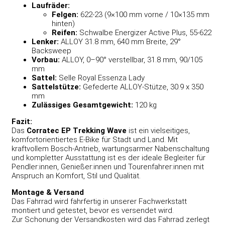
Laufräder:
Felgen:
622-23 (9×100 mm vorne / 10×135 mm
hinten)
Reifen:
Schwalbe Energizer Active Plus, 55-622
Lenker:
ALLOY 31.8 mm, 640 mm Breite, 29°
Backsweep
Vorbau:
ALLOY, 0–90° verstellbar, 31.8 mm, 90/105
mm
Sattel:
Selle Royal Essenza Lady
Sattelstütze:
Gefederte ALLOY-Stütze, 30.9 x 350
mm
Zulässiges Gesamtgewicht:
120 kg
Fazit:
Das
Corratec EP Trekking Wave
ist ein vielseitiges,
komfortorientiertes E-Bike für Stadt und Land. Mit
kraftvollem Bosch-Antrieb, wartungsarmer Nabenschaltung
und kompletter Ausstattung ist es der ideale Begleiter für
Pendler:innen, Genießer:innen und Tourenfahrer:innen mit
Anspruch an Komfort, Stil und Qualität.
Montage & Versand
Das Fahrrad wird fahrfertig in unserer Fachwerkstatt
montiert und getestet, bevor es versendet wird.
Zur Schonung der Versandkosten wird das Fahrrad zerlegt