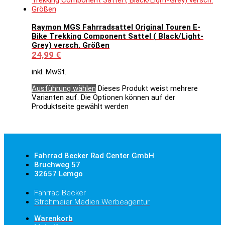
Raymon MGS Fahrradsattel Original Touren E-
Bike Trekking Component Sattel ( Black/Light-
Grey) versch. Größen
24,99
€
inkl. MwSt.
Ausführung wählen
Dieses Produkt weist mehrere
Varianten auf. Die Optionen können auf der
Produktseite gewählt werden
Fahrrad Becker Rad Center GmbH
Bruchweg 57
32657 Lemgo
Fahrrad Becker
Strohmeier Medien Werbeagentur
Warenkorb