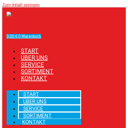
Zum Inhalt springen
Facebook
Instagram
0,00
€
0
Warenkorb
START
ÜBER UNS
SERVICE
SORTIMENT
KONTAKT
START
ÜBER UNS
SERVICE
SORTIMENT
KONTAKT