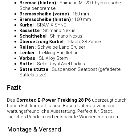
Bremse (hinten)
: Shimano MT200, hydraulische
Scheibenbremse
Bremsscheibe (vorne)
: 180 mm
Bremsscheibe (hinten)
: 160 mm
Kurbel
: SRAM X-SYNC
Kassette
: Shimano Nexus
Schalthebel
: Shimano Nexus
Übersetzung Kurbel
: 1-fach, 38 Zähne
Reifen
: Schwalbe Land Cruiser
Lenker
: Trekking Handlebar
Vorbau
: SL Alloy Stem
Sattel
: Selle Royal Ariel Ladies
Sattelstütze
: Suspension Seatpost (gefederte
Sattelstütze)
Fazit
Das
Corratec E-Power Trekking 28 P6
überzeugt durch
hohen Fahrkomfort, starke Bosch-Unterstützung und
wartungsfreundliche Ausstattung. Perfekt für Stadt,
tägliches Pendeln und entspannte Wochenendtouren.
Montage & Versand