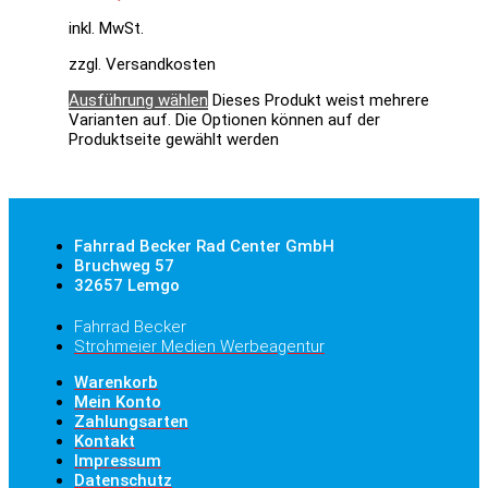
inkl. MwSt.
zzgl. Versandkosten
Ausführung wählen
Dieses Produkt weist mehrere
Varianten auf. Die Optionen können auf der
Produktseite gewählt werden
Fahrrad Becker Rad Center GmbH
Bruchweg 57
32657 Lemgo
Fahrrad Becker
Strohmeier Medien Werbeagentur
Warenkorb
Mein Konto
Zahlungsarten
Kontakt
Impressum
Datenschutz