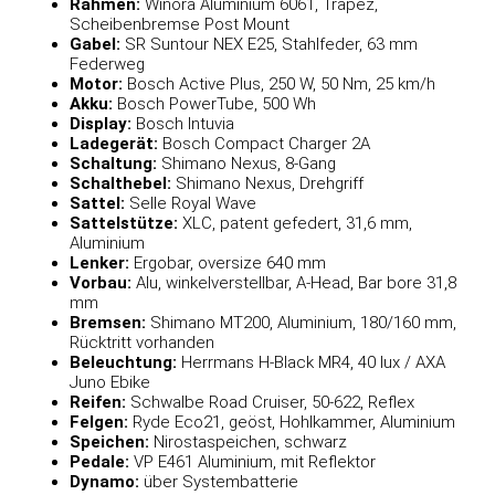
Rahmen:
Winora Aluminium 6061, Trapez,
Scheibenbremse Post Mount
Gabel:
SR Suntour NEX E25, Stahlfeder, 63 mm
Federweg
Motor:
Bosch Active Plus, 250 W, 50 Nm, 25 km/h
Akku:
Bosch PowerTube, 500 Wh
Display:
Bosch Intuvia
Ladegerät:
Bosch Compact Charger 2A
Schaltung:
Shimano Nexus, 8-Gang
Schalthebel:
Shimano Nexus, Drehgriff
Sattel:
Selle Royal Wave
Sattelstütze:
XLC, patent gefedert, 31,6 mm,
Aluminium
Lenker:
Ergobar, oversize 640 mm
Vorbau:
Alu, winkelverstellbar, A-Head, Bar bore 31,8
mm
Bremsen:
Shimano MT200, Aluminium, 180/160 mm,
Rücktritt vorhanden
Beleuchtung:
Herrmans H-Black MR4, 40 lux / AXA
Juno Ebike
Reifen:
Schwalbe Road Cruiser, 50-622, Reflex
Felgen:
Ryde Eco21, geöst, Hohlkammer, Aluminium
Speichen:
Nirostaspeichen, schwarz
Pedale:
VP E461 Aluminium, mit Reflektor
Dynamo:
über Systembatterie