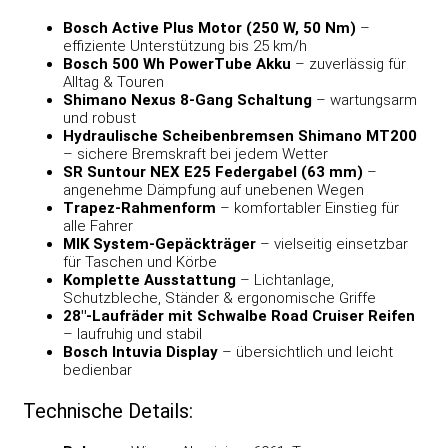
Bosch Active Plus Motor (250 W, 50 Nm)
–
effiziente Unterstützung bis 25 km/h
Bosch 500 Wh PowerTube Akku
– zuverlässig für
Alltag & Touren
Shimano Nexus 8-Gang Schaltung
– wartungsarm
und robust
Hydraulische Scheibenbremsen Shimano MT200
– sichere Bremskraft bei jedem Wetter
SR Suntour NEX E25 Federgabel (63 mm)
–
angenehme Dämpfung auf unebenen Wegen
Trapez-Rahmenform
– komfortabler Einstieg für
alle Fahrer
MIK System-Gepäckträger
– vielseitig einsetzbar
für Taschen und Körbe
Komplette Ausstattung
– Lichtanlage,
Schutzbleche, Ständer & ergonomische Griffe
28″-Laufräder mit Schwalbe Road Cruiser Reifen
– laufruhig und stabil
Bosch Intuvia Display
– übersichtlich und leicht
bedienbar
Technische Details: