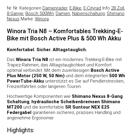
Nr.
Nr.
Kategorien
Damenräder
,
E-Bike
,
E-Cityrad
Info
28 Zoll
,
8 Gänge
,
Bosch 500WH
,
Damen
,
Nabenschaltung
,
Shimano
Nexus
Marke:
Winora
Winora Tria N8 – Komfortables Trekking-E-
Bike mit Bosch Active Plus & 500 Wh Akku
Komfortabel. Sicher. Alltagstauglich.
Das
Winora Tria N8
ist ein modernes Trekking-E-Bike mit
Trapez-Rahmen, das Alltagstauglichkeit und Komfort
optimal verbindet. Mit dem zuverlässigen
Bosch Active
Plus Motor (250 W, 50 Nm)
und dem integrierten
500 Wh
PowerTube-Akku
unterstützt es Sie auf Pendlerstrecken,
Freizeitfahrten oder längeren Touren.
Hochwertige Komponenten wie
Shimano Nexus 8-Gang
Schaltung
,
hydraulische Scheibenbremsen Shimano
MT200
und die komfortable
SR Suntour NEX E25
Federgabel
garantieren sicheres, präzises Handling und
angenehme Ergonomie.
Highlights: