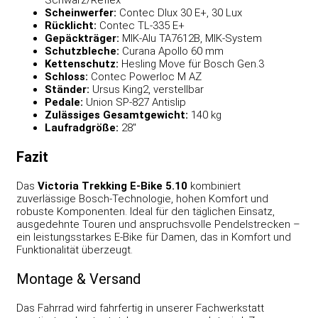
Scheinwerfer:
Contec Dlux 30 E+, 30 Lux
Rücklicht:
Contec TL-335 E+
Gepäckträger:
MIK-Alu TA7612B, MIK-System
Schutzbleche:
Curana Apollo 60 mm
Kettenschutz:
Hesling Move für Bosch Gen.3
Schloss:
Contec Powerloc M AZ
Ständer:
Ursus King2, verstellbar
Pedale:
Union SP-827 Antislip
Zulässiges Gesamtgewicht:
140 kg
Laufradgröße:
28″
Fazit
Das
Victoria
Trekking E-Bike
5.10
kombiniert
zuverlässige Bosch-Technologie, hohen Komfort und
robuste Komponenten. Ideal für den täglichen Einsatz,
ausgedehnte Touren und anspruchsvolle Pendelstrecken –
ein leistungsstarkes E-Bike für Damen, das in Komfort und
Funktionalität überzeugt.
Montage & Versand
Das Fahrrad wird fahrfertig in unserer Fachwerkstatt