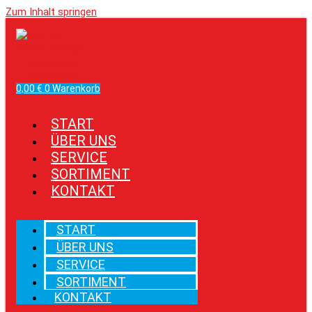
Zum Inhalt springen
Facebook
Instagram
0,00
€
0
Warenkorb
START
ÜBER UNS
SERVICE
SORTIMENT
KONTAKT
START
ÜBER UNS
SERVICE
SORTIMENT
KONTAKT