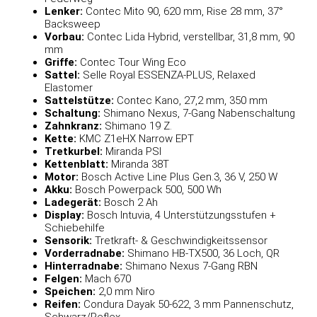
Lenker:
Contec Mito 90, 620 mm, Rise 28 mm, 37°
Backsweep
Vorbau:
Contec Lida Hybrid, verstellbar, 31,8 mm, 90
mm
Griffe:
Contec Tour Wing Eco
Sattel:
Selle Royal ESSENZA-PLUS, Relaxed
Elastomer
Sattelstütze:
Contec Kano, 27,2 mm, 350 mm
Schaltung:
Shimano Nexus, 7-Gang Nabenschaltung
Zahnkranz:
Shimano 19 Z.
Kette:
KMC Z1eHX Narrow EPT
Tretkurbel:
Miranda PSI
Kettenblatt:
Miranda 38T
Motor:
Bosch Active Line Plus Gen.3, 36 V, 250 W
Akku:
Bosch Powerpack 500, 500 Wh
Ladegerät:
Bosch 2 Ah
Display:
Bosch Intuvia, 4 Unterstützungsstufen +
Schiebehilfe
Sensorik:
Tretkraft- & Geschwindigkeitssensor
Vorderradnabe:
Shimano HB-TX500, 36 Loch, QR
Hinterradnabe:
Shimano Nexus 7-Gang RBN
Felgen:
Mach 670
Speichen:
2,0 mm Niro
Reifen:
Condura Dayak 50-622, 3 mm Pannenschutz,
Schwarz/Reflex