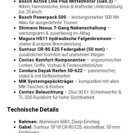
Bosch Active Line Plus Mittelmotor (Gen.3)
–
40nm, harmonische, leise & kraftvolle Unterstützung
bis 25 km/h
Bosch Powerpack 500
– leistungsstarker 500 Wh
Akku für ausgedehnte Touren
Shimano Nexus 7-Gang Nabenschaltung
–
wartungsarm & zuverlässig im Alltag
Magura HS11 hydraulische Felgenbremsen
–
starke & präzise Bremsleistung
Suntour CR-85 E25 Federgabel (50 mm)
–
zusätzlicher Komfort auf unebenen Wegen
Contec Komfort-Komponenten
– ergonomischer
Lenker, Griffe, Vorbau & Federsattelstütze
Condura Dayak Reifen 50-622
– pannensicher,
stabil & mit Reflexstreifen
MIK Systemgepäckträger
– kompatibel mit allen
MIK-Taschen & Körben
Contec Beleuchtung
– Dlux 30 E+ Scheinwerfer &
TL-335 Rücklicht für hohe Sichtbarkeit
Technische Details
Rahmen:
Aluminium 6061, Deep-Einstieg
Gabel:
Suntour SF18 CR-85 E25, einstellbar, 50 mm
Federweg