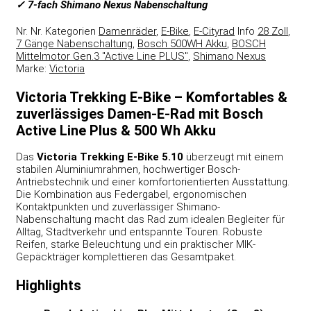
✓ 7-fach Shimano Nexus Nabenschaltung
Nr.
Nr.
Kategorien
Damenräder
,
E-Bike
,
E-Cityrad
Info
28 Zoll
,
7 Gänge Nabenschaltung
,
Bosch 500WH Akku
,
BOSCH
Mittelmotor Gen.3 "Active Line PLUS"
,
Shimano Nexus
Marke:
Victoria
Victoria Trekking E-Bike – Komfortables &
zuverlässiges Damen-E-Rad mit Bosch
Active Line Plus & 500 Wh Akku
Das
Victoria
Trekking E-Bike
5.10
überzeugt mit einem
stabilen Aluminiumrahmen, hochwertiger Bosch-
Antriebstechnik und einer komfortorientierten Ausstattung.
Die Kombination aus Federgabel, ergonomischen
Kontaktpunkten und zuverlässiger Shimano-
Nabenschaltung macht das Rad zum idealen Begleiter für
Alltag, Stadtverkehr und entspannte Touren. Robuste
Reifen, starke Beleuchtung und ein praktischer MIK-
Gepäckträger komplettieren das Gesamtpaket.
Highlights