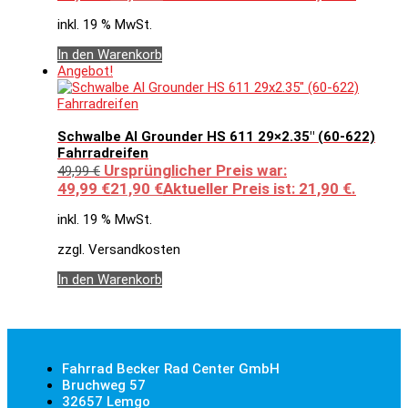
inkl. 19 % MwSt.
In den Warenkorb
Angebot!
Schwalbe Al Grounder HS 611 29×2.35″ (60-622)
Fahrradreifen
Ursprünglicher Preis war:
49,99
€
49,99 €
21,90
€
Aktueller Preis ist: 21,90 €.
inkl. 19 % MwSt.
zzgl. Versandkosten
In den Warenkorb
Fahrrad Becker Rad Center GmbH
Bruchweg 57
32657 Lemgo