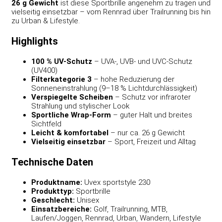
26 g Gewicht
ist diese Sportbrille angenehm zu tragen und
vielseitig einsetzbar – vom Rennrad über Trailrunning bis hin
zu Urban & Lifestyle.
Highlights
100 % UV-Schutz
– UVA-, UVB- und UVC-Schutz
(UV400)
Filterkategorie 3
– hohe Reduzierung der
Sonneneinstrahlung (9–18 % Lichtdurchlässigkeit)
Verspiegelte Scheiben
– Schutz vor infraroter
Strahlung und stylischer Look
Sportliche Wrap-Form
– guter Halt und breites
Sichtfeld
Leicht & komfortabel
– nur ca. 26 g Gewicht
Vielseitig einsetzbar
– Sport, Freizeit und Alltag
Technische Daten
Produktname:
Uvex sportstyle 230
Produkttyp:
Sportbrille
Geschlecht:
Unisex
Einsatzbereiche:
Golf, Trailrunning, MTB,
Laufen/Joggen, Rennrad, Urban, Wandern, Lifestyle