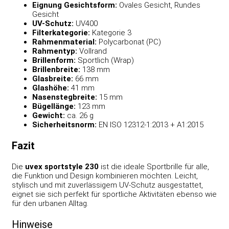
Eignung Gesichtsform:
Ovales Gesicht, Rundes
Gesicht
UV-Schutz:
UV400
Filterkategorie:
Kategorie 3
Rahmenmaterial:
Polycarbonat (PC)
Rahmentyp:
Vollrand
Brillenform:
Sportlich (Wrap)
Brillenbreite:
138 mm
Glasbreite:
66 mm
Glashöhe:
41 mm
Nasenstegbreite:
15 mm
Bügellänge:
123 mm
Gewicht:
ca. 26 g
Sicherheitsnorm:
EN ISO 12312-1:2013 + A1:2015
Fazit
Die
uvex sportstyle 230
ist die ideale Sportbrille für alle,
die Funktion und Design kombinieren möchten. Leicht,
stylisch und mit zuverlässigem UV-Schutz ausgestattet,
eignet sie sich perfekt für sportliche Aktivitäten ebenso wie
für den urbanen Alltag.
Hinweise