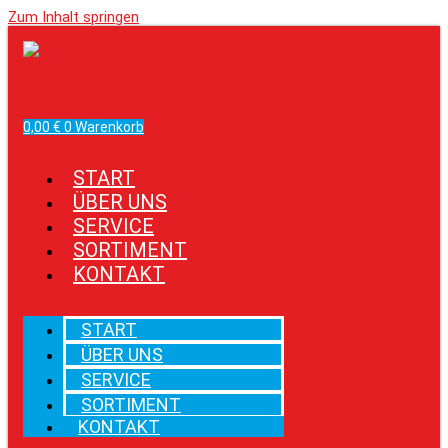
Zum Inhalt springen
Facebook
Instagram
0,00
€
0
Warenkorb
START
ÜBER UNS
SERVICE
SORTIMENT
KONTAKT
START
ÜBER UNS
SERVICE
SORTIMENT
KONTAKT