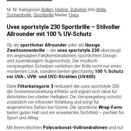
Nr.
Nr.
Kategorien
Brillen
,
Helme
,
Zubehör
Info
Brille
,
Sonnenbrille
,
Sportbrille
Marke:
Uvex
Uvex sportstyle 230 Sportbrille – Stilvoller
Allrounder mit 100 % UV-Schutz
Ob als
sportlicher Allrounder
oder als
lässige
Zweitsonnenbrille
– die
uvex sportstyle 230
überzeugt
mit angesagten Farbkombinationen, sportlichem Design
und zuverlässigem Augenschutz. Die modisch
verspiegelten Scheiben verleihen der Brille nicht nur einen
modernen Look, sondern bieten gleichzeitig
100 % Schutz
vor UVA-, UVB- und UVC-Strahlen (UV400)
.
Dank
Filterkategorie 3
reduziert die uvex sportstyle 230
die Sonneneinstrahlung effektiv und eignet sich ideal für
Aktivitäten bei starker Helligkeit. Die Verspiegelung schützt
zusätzlich vor infraroter Strahlung und sorgt für
angenehmes Sehen bei Sonne. Die sportliche
Wrap-Form
bietet guten Halt und ein erweitertes Sichtfeld – perfekt für
Sport und Alltag.
Mit ihrem leichten
Polycarbonat-Vollrandrahmen
und nur