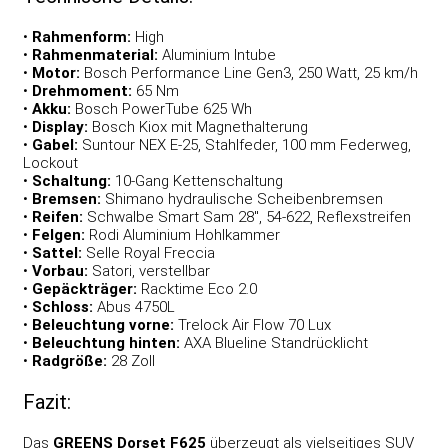
•
Rahmenform:
High
•
Rahmenmaterial:
Aluminium Intube
•
Motor:
Bosch Performance Line Gen3, 250 Watt, 25 km/h
•
Drehmoment:
65 Nm
•
Akku:
Bosch PowerTube 625 Wh
•
Display:
Bosch Kiox mit Magnethalterung
•
Gabel:
Suntour NEX E-25, Stahlfeder, 100 mm Federweg,
Lockout
•
Schaltung:
10-Gang Kettenschaltung
•
Bremsen:
Shimano hydraulische Scheibenbremsen
•
Reifen:
Schwalbe Smart Sam 28″, 54-622, Reflexstreifen
•
Felgen:
Rodi Aluminium Hohlkammer
•
Sattel:
Selle Royal Freccia
•
Vorbau:
Satori, verstellbar
•
Gepäckträger:
Racktime Eco 2.0
•
Schloss:
Abus 4750L
•
Beleuchtung vorne:
Trelock Air Flow 70 Lux
•
Beleuchtung hinten:
AXA Blueline Standrücklicht
•
Radgröße:
28 Zoll
Fazit:
Das
GREENS Dorset F625
überzeugt als vielseitiges SUV