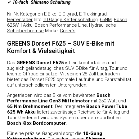
✓ 10-fach Shimano Schaltung
Nr.
Nr.
Kategorien
E-Bike
,
E-Cityrad
,
E-Trekkingrad
,
Herrenräder
Info
10 Gänge Kettenschaltung
,
65NM
,
Bosch
625WH Akku
,
Bosch Performance Line
,
Hydraulische
Scheibenbremse
Marke:
Green's
GREENS Dorset F625 – SUV E-Bike mit
Komfort & Vielseitigkeit
Das
GREENS Dorset F625
ist ein komfortables und
zugleich geländetaugliches SUV E-Bike für Alltag, Tour und
leichte Offroad-Einsätze. Mit seinen 28 Zoll Laufrädern
bietet das Dorset F625 optimale Laufruhe und Fahrstabilität
auf unterschiedlichsten Untergründen.
Angetrieben wird das Bike vom bewährten
Bosch
Performance Line Gen3 Mittelmotor
mit 250 Watt und
65 Nm Drehmoment
. Der integrierte
Bosch PowerTube
625 Wh Akku
liefert zuverlässige Reichweite für Alltag und
Tour. Gesteuert wird das System über den sportlichen
Bosch Kiox Bordcomputer.
Für eine präzise Gangwahl sorgt die
10-Gang
Kettenschaltung
. Die hydraulischen
Shimano