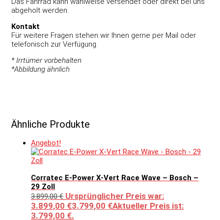
Das Fahrrad kann wahlweise versendet oder direkt bei uns
abgeholt werden.
Kontakt
Für weitere Fragen stehen wir Ihnen gerne per Mail oder
telefonisch zur Verfügung.
* Irrtümer vorbehalten
*Abbildung ähnlich
Ähnliche Produkte
Angebot!
Corratec E-Power X-Vert Race Wave – Bosch –
29 Zoll
Ursprünglicher Preis war:
3.899,00
€
3.899,00 €
3.799,00
€
Aktueller Preis ist:
3.799,00 €.