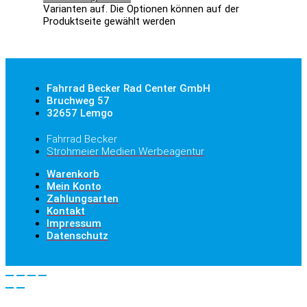
Varianten auf. Die Optionen können auf der
Produktseite gewählt werden
Fahrrad Becker Rad Center GmbH
Bruchweg 57
32657 Lemgo
Fahrrad Becker
Strohmeier Medien Werbeagentur
Warenkorb
Mein Konto
Zahlungsarten
Kontakt
Impressum
Datenschutz