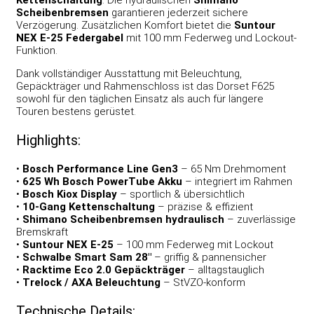
Scheibenbremsen
garantieren jederzeit sichere
Verzögerung. Zusätzlichen Komfort bietet die
Suntour
NEX E-25 Federgabel
mit 100 mm Federweg und Lockout-
Funktion.
Dank vollständiger Ausstattung mit Beleuchtung,
Gepäckträger und Rahmenschloss ist das Dorset F625
sowohl für den täglichen Einsatz als auch für längere
Touren bestens gerüstet.
Highlights:
•
Bosch Performance Line Gen3
– 65 Nm Drehmoment
•
625 Wh Bosch PowerTube Akku
– integriert im Rahmen
•
Bosch Kiox Display
– sportlich & übersichtlich
•
10-Gang Kettenschaltung
– präzise & effizient
•
Shimano Scheibenbremsen hydraulisch
– zuverlässige
Bremskraft
•
Suntour NEX E-25
– 100 mm Federweg mit Lockout
•
Schwalbe Smart Sam 28″
– griffig & pannensicher
•
Racktime Eco 2.0 Gepäckträger
– alltagstauglich
•
Trelock / AXA Beleuchtung
– StVZO-konform
Technische Details: