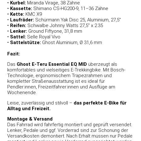
•
Kurbel:
Miranda Virage, 38 Zähne
•
Kassette:
Shimano CS-HG200-9, 11–36 Zähne
•
Kette:
KMC X9
•
Laufräder:
Schürmann Yak Disc 25, Aluminium, 27,5″
•
Reifen:
Schwalbe Johnny Watts 27,5″ x 2.35
•
Lenker:
Ground Fiftyone, 31,8 mm
•
Sattel:
Selle Royal Vivo
•
Sattelstütze:
Ghost Aluminium, Ø 31,6 mm
Fazit:
Das
Ghost E-Teru Essential EQ MID
überzeugt als
komfortables und vielseitiges E-Trekkingbike. Mit Bosch-
Technologie, ergonomischem Trapezrahmen und
kompletter Straßenausstattung ist es ideal für
Pendler:innen, Freizeitfahrer:innen und Ausflüge am
Wochenende.
Leise, zuverlässig und stilvoll –
das perfekte E-Bike für
Alltag und Freizeit.
Montage & Versand
Das Fahrrad wird fahrfertig montiert und geprüft versendet.
Lenker, Pedale und ggf. Vorderrad sind zur Schonung der
Versandkosten demontiert. Nach Erhalt müssen nur Pedale