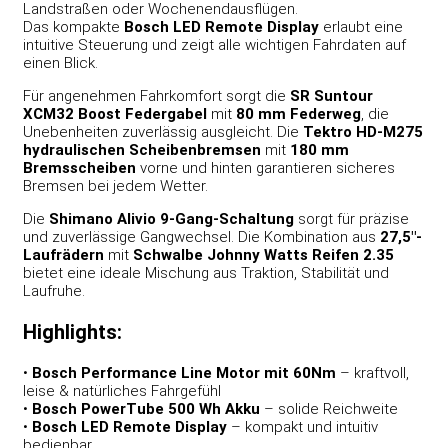
Landstraßen oder Wochenendausflügen.
Das kompakte
Bosch LED Remote Display
erlaubt eine
intuitive Steuerung und zeigt alle wichtigen Fahrdaten auf
einen Blick.
Für angenehmen Fahrkomfort sorgt die
SR Suntour
XCM32 Boost Federgabel
mit
80 mm Federweg
, die
Unebenheiten zuverlässig ausgleicht. Die
Tektro HD-M275
hydraulischen Scheibenbremsen
mit
180 mm
Bremsscheiben
vorne und hinten garantieren sicheres
Bremsen bei jedem Wetter.
Die
Shimano Alivio 9-Gang-Schaltung
sorgt für präzise
und zuverlässige Gangwechsel. Die Kombination aus
27,5″-
Laufrädern
mit
Schwalbe Johnny Watts Reifen 2.35
bietet eine ideale Mischung aus Traktion, Stabilität und
Laufruhe.
Highlights:
•
Bosch Performance Line Motor mit 60Nm
– kraftvoll,
leise & natürliches Fahrgefühl
•
Bosch PowerTube 500 Wh Akku
– solide Reichweite
•
Bosch LED Remote Display
– kompakt und intuitiv
bedienbar