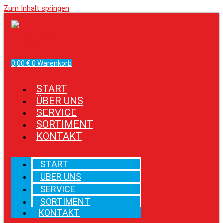
Zum Inhalt springen
Facebook
Instagram
0,00
€
0
Warenkorb
START
ÜBER UNS
SERVICE
SORTIMENT
KONTAKT
START
ÜBER UNS
SERVICE
SORTIMENT
KONTAKT