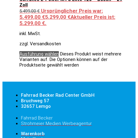
Zoll
Ursprünglicher Preis war:
5.499,00
€
5.499,00 €
5.299,00
€
Aktueller Preis ist:
5.299,00 €.
inkl. MwSt.
zzgl. Versandkosten
Ausführung wählen
Dieses Produkt weist mehrere
Varianten auf. Die Optionen können auf der
Produktseite gewählt werden
Fahrrad Becker Rad Center GmbH
Bruchweg 57
32657 Lemgo
Fahrrad Becker
Strohmeier Medien Werbeagentur
Warenkorb