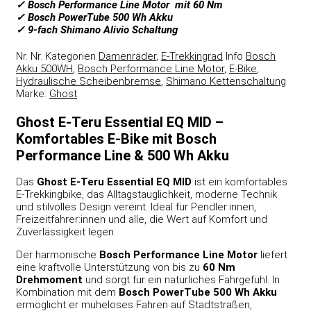
✓ Bosch Performance Line Motor mit 60 Nm
✓ Bosch PowerTube 500 Wh Akku
✓ 9-fach Shimano Alivio Schaltung
Nr.
Nr.
Kategorien
Damenräder
,
E-Trekkingrad
Info
Bosch
Akku 500WH
,
Bosch Performance Line Motor
,
E-Bike
,
Hydraulische Scheibenbremse
,
Shimano Kettenschaltung
Marke:
Ghost
Ghost E-Teru Essential EQ MID –
Komfortables E-Bike mit Bosch
Performance Line & 500 Wh Akku
Das
Ghost E-Teru Essential EQ MID
ist ein komfortables
E-Trekkingbike, das Alltagstauglichkeit, moderne Technik
und stilvolles Design vereint. Ideal für Pendler:innen,
Freizeitfahrer:innen und alle, die Wert auf Komfort und
Zuverlässigkeit legen.
Der harmonische
Bosch Performance Line Motor
liefert
eine kraftvolle Unterstützung von bis zu
60 Nm
Drehmoment
und sorgt für ein natürliches Fahrgefühl. In
Kombination mit dem
Bosch PowerTube 500 Wh Akku
ermöglicht er müheloses Fahren auf Stadtstraßen,