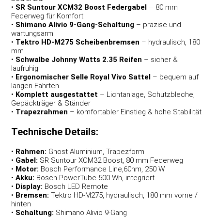
•
SR Suntour XCM32 Boost Federgabel
– 80 mm
Federweg für Komfort
•
Shimano Alivio 9-Gang-Schaltung
– präzise und
wartungsarm
•
Tektro HD-M275 Scheibenbremsen
– hydraulisch, 180
mm
•
Schwalbe Johnny Watts 2.35 Reifen
– sicher &
laufruhig
•
Ergonomischer Selle Royal Vivo Sattel
– bequem auf
langen Fahrten
•
Komplett ausgestattet
– Lichtanlage, Schutzbleche,
Gepäckträger & Ständer
•
Trapezrahmen
– komfortabler Einstieg & hohe Stabilität
Technische Details:
•
Rahmen:
Ghost Aluminium, Trapezform
•
Gabel:
SR Suntour XCM32 Boost, 80 mm Federweg
•
Motor:
Bosch Performance Line,60nm, 250 W
•
Akku:
Bosch PowerTube 500 Wh, integriert
•
Display:
Bosch LED Remote
•
Bremsen:
Tektro HD-M275, hydraulisch, 180 mm vorne /
hinten
•
Schaltung:
Shimano Alivio 9-Gang