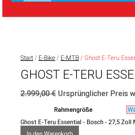
Start
/
E-Bike
/
E-MTB
/ Ghost E-Teru Essen
GHOST E-TERU ESSEN
2.999,00
€
Ursprünglicher Preis w
Rahmengröße
Ghost E-Teru Essential - Bosch - 27,5 Zoll
In den Warenkorb