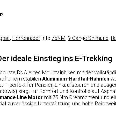
Nm
ngrad
,
Herrenräder
Info
75NM
,
9 Gänge Shimano
,
B
r ideale Einstieg ins E-Trekking
 robuste DNA eines Mountainbikes mit der vollständ
 auf einem stabilen
Aluminium-Hardtail-Rahmen
wu
t – perfekt für Pendler, Einkaufstouren und aus
erweg sorgt für Komfort und Kontrolle auf Asphal
mance Line Motor
mit 75 Nm Drehmoment und ein
ial zuverlässige Unterstützung und hohe Reichweit