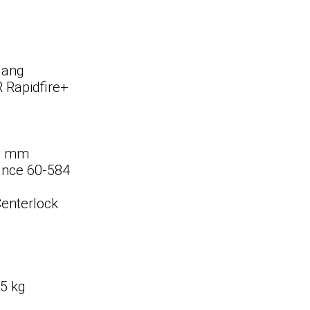
m
Gang
Rapidfire+
80 mm
nce 60-584
H
enterlock
25 kg