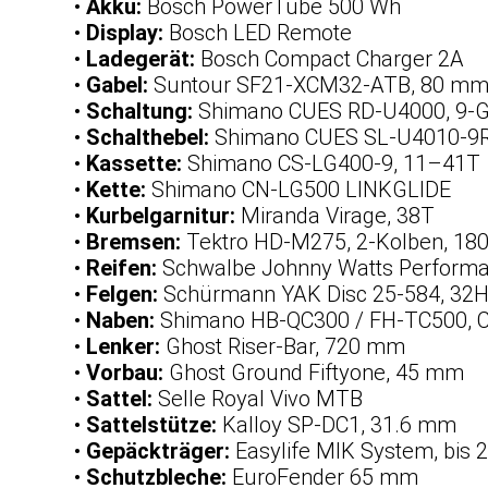
•
Akku:
Bosch PowerTube 500 Wh
•
Display:
Bosch LED Remote
•
Ladegerät:
Bosch Compact Charger 2A
•
Gabel:
Suntour SF21-XCM32-ATB, 80 m
•
Schaltung:
Shimano CUES RD-U4000, 9-
•
Schalthebel:
Shimano CUES SL-U4010-9R 
•
Kassette:
Shimano CS-LG400-9, 11–41T
•
Kette:
Shimano CN-LG500 LINKGLIDE
•
Kurbelgarnitur:
Miranda Virage, 38T
•
Bremsen:
Tektro HD-M275, 2-Kolben, 1
•
Reifen:
Schwalbe Johnny Watts Performa
•
Felgen:
Schürmann YAK Disc 25-584, 32
•
Naben:
Shimano HB-QC300 / FH-TC500, C
•
Lenker:
Ghost Riser-Bar, 720 mm
•
Vorbau:
Ghost Ground Fiftyone, 45 mm
•
Sattel:
Selle Royal Vivo MTB
•
Sattelstütze:
Kalloy SP-DC1, 31.6 mm
•
Gepäckträger:
Easylife MIK System, bis 
•
Schutzbleche:
EuroFender 65 mm