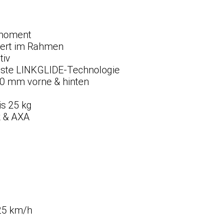
moment
iert im Rahmen
tiv
ste LINKGLIDE-Technologie
0 mm vorne & hinten
is 25 kg
k & AXA
25 km/h