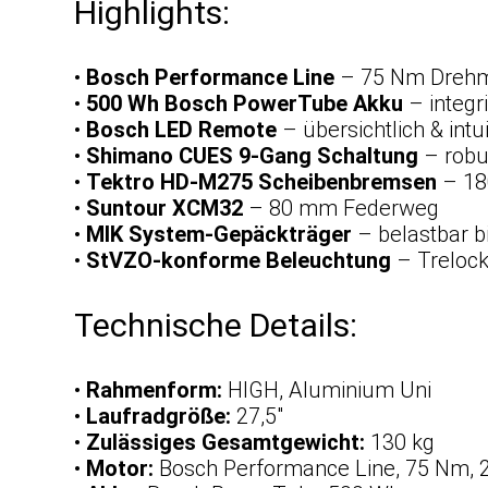
Highlights:
•
Bosch Performance Line
– 75 Nm Dreh
•
500 Wh Bosch PowerTube Akku
– integr
•
Bosch LED Remote
– übersichtlich & intui
•
Shimano CUES 9-Gang Schaltung
– robu
•
Tektro HD-M275 Scheibenbremsen
– 18
•
Suntour XCM32
– 80 mm Federweg
•
MIK System-Gepäckträger
– belastbar b
•
StVZO-konforme Beleuchtung
– Treloc
Technische Details:
•
Rahmenform:
HIGH, Aluminium Uni
•
Laufradgröße:
27,5″
•
Zulässiges Gesamtgewicht:
130 kg
•
Motor:
Bosch Performance Line, 75 Nm, 