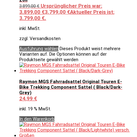
Zoll
Ursprünglicher Preis war:
3.899,00
€
3.899,00 €
3.799,00
€
Aktueller Preis ist:
3.799,00 €.
inkl. MwSt.
zzgl. Versandkosten
Ausführung wählen
Dieses Produkt weist mehrere
Varianten auf. Die Optionen können auf der
Produktseite gewählt werden
Raymon MGS Fahrradsattel Original Touren E-
Bike Trekking Component Sattel ( Black/Dark-
Grey)
24,99
€
inkl. 19 % MwSt.
In den Warenkorb