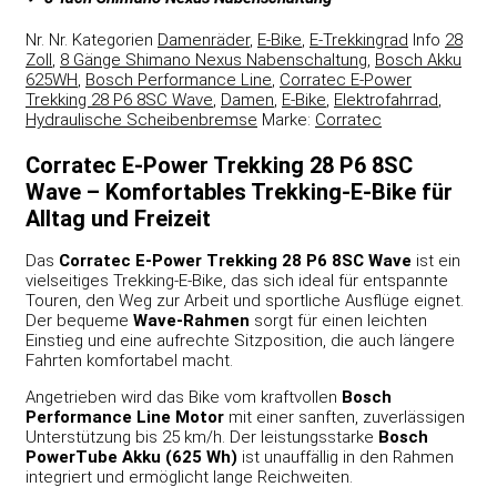
Nr.
Nr.
Kategorien
Damenräder
,
E-Bike
,
E-Trekkingrad
Info
28
Zoll
,
8 Gänge Shimano Nexus Nabenschaltung
,
Bosch Akku
625WH
,
Bosch Performance Line
,
Corratec E-Power
Trekking 28 P6 8SC Wave
,
Damen
,
E-Bike
,
Elektrofahrrad
,
Hydraulische Scheibenbremse
Marke:
Corratec
Corratec E-Power Trekking 28 P6 8SC
Wave – Komfortables Trekking-E-Bike für
Alltag und Freizeit
Das
Corratec E-Power Trekking 28 P6 8SC Wave
ist ein
vielseitiges Trekking-E-Bike, das sich ideal für entspannte
Touren, den Weg zur Arbeit und sportliche Ausflüge eignet.
Der bequeme
Wave-Rahmen
sorgt für einen leichten
Einstieg und eine aufrechte Sitzposition, die auch längere
Fahrten komfortabel macht.
Angetrieben wird das Bike vom kraftvollen
Bosch
Performance Line Motor
mit einer sanften, zuverlässigen
Unterstützung bis 25 km/h. Der leistungsstarke
Bosch
PowerTube Akku (625 Wh)
ist unauffällig in den Rahmen
integriert und ermöglicht lange Reichweiten.