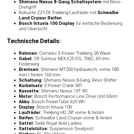
Shimano Nexus 8-Gang Schaltsystem
mit Revo-
Drehgriff
Robuste ZZYZX Trekking-Laufräder mit
Schwalbe
Land Cruiser Reifen
Bosch Intuvia 100 Display
für einfache Bedienung
und Übersicht
Technische Details:
Rahmen:
Corratec E-Power Trekking 28 Wave
Gabel:
SR Suntour NEX E25 DS, 700C, 63 mm
Federweg
Bremsen:
Shimano MT200 hydraulisch, vorne 180
mm / hinten 160 mm
Schaltung:
Shimano Nexus 8-Gang, Revo Shifter
Kurbelsatz:
E-Power Crank 38T
Kassette:
Shimano Nexus 19T 8S
Motor:
Bosch Performance Line Drive Unit 65nm
Akku:
Bosch PowerTube 625 Wh
Display:
Bosch Intuvia 100
Laufräder:
Trekking HD 28″ vorne & hinten
Reifen:
Schwalbe Land Cruiser vorne & hinten
Sattel:
Selle Royal Ariel Ladies
Sattelstütze:
Suspension Seatpost
Vorbau:
SL Alloy Stem