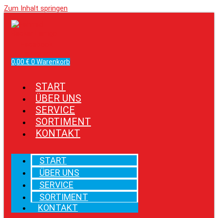
Zum Inhalt springen
Facebook
Instagram
0,00
€
0
Warenkorb
START
ÜBER UNS
SERVICE
SORTIMENT
KONTAKT
START
ÜBER UNS
SERVICE
SORTIMENT
KONTAKT