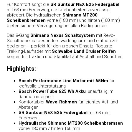
Für Komfort sorgt die
SR Suntour NEX E25 Federgabel
mit 63 mm Federweg, die Unebenheiten zuverlässig
abfedert. Die hydraulischen
Shimano MT200
Scheibenbremsen
vorne (180 mm) und hinten (160 mm)
bieten sichere Verzögerung bei allen Bedingungen.
Das 8-Gang
Shimano Nexus Schaltsystem
mit Revo-
Schalthebel ist besonders wartungsarm und einfach zu
bedienen – perfekt für den urbanen Einsatz. Robuste
Trekking-Laufräder mit
Schwalbe Land Cruiser Reifen
sorgen für Traktion und Stabilität auf Asphalt und Schotter.
Highlights:
Bosch Performance Line Motor mit 65Nm
für
kraftvolle Unterstützung
Bosch PowerTube 625 Wh Akku
, unauffällig im
Rahmen integriert
Komfortabler
Wave-Rahmen
für leichtes Auf- und
Absteigen
SR Suntour NEX E25 Federgabel
mit 63 mm
Federweg
Hydraulische Shimano MT200 Scheibenbremsen
vorne 180 mm / hinten 160 mm