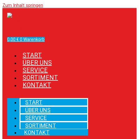
Zum Inhalt springen
Facebook
Instagram
0,00
€
0
Warenkorb
START
ÜBER UNS
SERVICE
SORTIMENT
KONTAKT
START
ÜBER UNS
SERVICE
SORTIMENT
KONTAKT