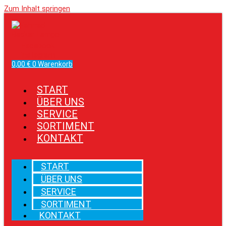
Zum Inhalt springen
Facebook
Instagram
0,00
€
0
Warenkorb
START
ÜBER UNS
SERVICE
SORTIMENT
KONTAKT
START
ÜBER UNS
SERVICE
SORTIMENT
KONTAKT