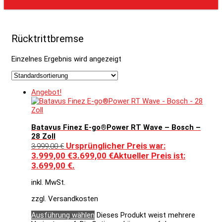
Rücktrittbremse
Einzelnes Ergebnis wird angezeigt
Angebot!
Batavus Finez E-go®Power RT Wave – Bosch –
28 Zoll
Ursprünglicher Preis war:
3.999,00
€
3.999,00 €
3.699,00
€
Aktueller Preis ist:
3.699,00 €.
inkl. MwSt.
zzgl. Versandkosten
Ausführung wählen
Dieses Produkt weist mehrere