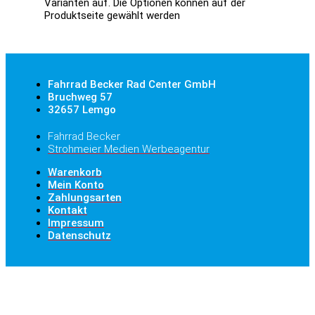
Varianten auf. Die Optionen können auf der
Produktseite gewählt werden
Fahrrad Becker Rad Center GmbH
Bruchweg 57
32657 Lemgo
Fahrrad Becker
Strohmeier Medien Werbeagentur
Warenkorb
Mein Konto
Zahlungsarten
Kontakt
Impressum
Datenschutz