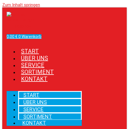
Zum Inhalt springen
Facebook
Instagram
0,00
€
0
Warenkorb
START
ÜBER UNS
SERVICE
SORTIMENT
KONTAKT
START
ÜBER UNS
SERVICE
SORTIMENT
KONTAKT