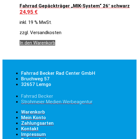
Fahrrad Gepäckträger „MIK-System“ 26″ schwarz
24,95
€
inkl. 19 % MwSt.
zzgl. Versandkosten
In den Warenkorb
Fahrrad Becker Rad Center GmbH
Bruchweg 57
32657 Lemgo
Fahrrad Becker
Strohmeier Medien Werbeagentur
Warenkorb
Mein Konto
Zahlungsarten
Kontakt
Impressum