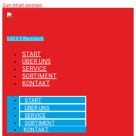
Zum Inhalt springen
Facebook
Instagram
0,00
€
0
Warenkorb
START
ÜBER UNS
SERVICE
SORTIMENT
KONTAKT
START
ÜBER UNS
SERVICE
SORTIMENT
KONTAKT