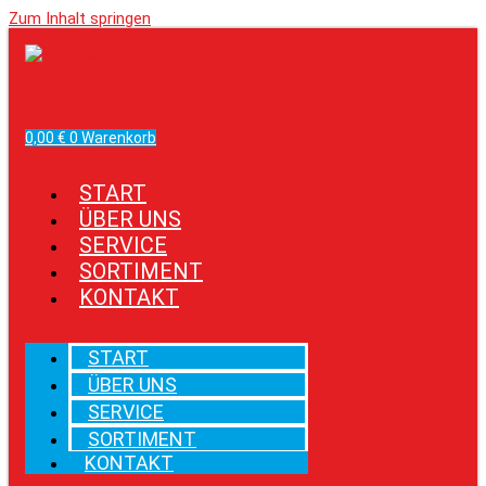
Zum Inhalt springen
Facebook
Instagram
0,00
€
0
Warenkorb
START
ÜBER UNS
SERVICE
SORTIMENT
KONTAKT
START
ÜBER UNS
SERVICE
SORTIMENT
KONTAKT