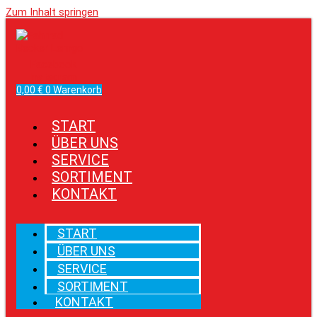
Zum Inhalt springen
Facebook
Instagram
0,00
€
0
Warenkorb
START
ÜBER UNS
SERVICE
SORTIMENT
KONTAKT
START
ÜBER UNS
SERVICE
SORTIMENT
KONTAKT