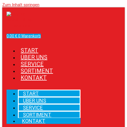
Zum Inhalt springen
Facebook
Instagram
0,00
€
0
Warenkorb
START
ÜBER UNS
SERVICE
SORTIMENT
KONTAKT
START
ÜBER UNS
SERVICE
SORTIMENT
KONTAKT