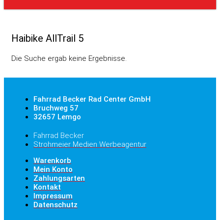
Haibike AllTrail 5
Die Suche ergab keine Ergebnisse.
Fahrrad Becker Rad Center GmbH
Bruchweg 57
32657 Lemgo
Fahrrad Becker
Strohmeier Medien Werbeagentur
Warenkorb
Mein Konto
Zahlungsarten
Kontakt
Impressum
Datenschutz