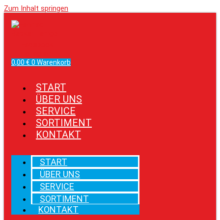
Zum Inhalt springen
Facebook
Instagram
0,00
€
0
Warenkorb
START
ÜBER UNS
SERVICE
SORTIMENT
KONTAKT
START
ÜBER UNS
SERVICE
SORTIMENT
KONTAKT