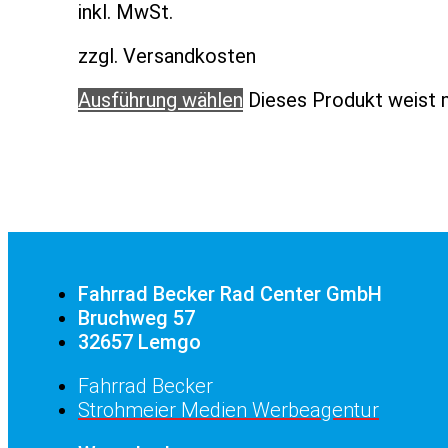
inkl. MwSt.
zzgl. Versandkosten
Ausführung wählen
Dieses Produkt weist 
Fahrrad Becker Rad Center GmbH
Bruchweg 57
32657 Lemgo
Fahrrad Becker
Strohmeier Medien Werbeagentur