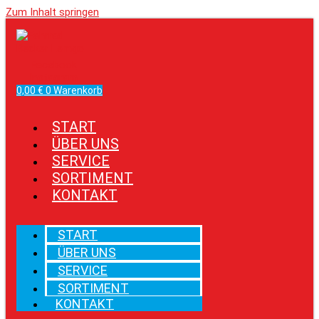
Zum Inhalt springen
Facebook
Instagram
0,00
€
0
Warenkorb
START
ÜBER UNS
SERVICE
SORTIMENT
KONTAKT
START
ÜBER UNS
SERVICE
SORTIMENT
KONTAKT