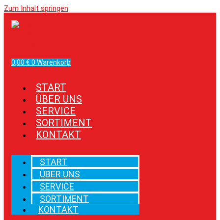
Zum Inhalt springen
Facebook
Instagram
0,00
€
0
Warenkorb
START
ÜBER UNS
SERVICE
SORTIMENT
KONTAKT
START
ÜBER UNS
SERVICE
SORTIMENT
KONTAKT