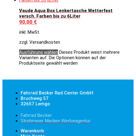
Vaude Aqua Box Lenkertasche Wetterfest
versch. Farben bis zu 6Liter
90,00
€
inkl. MwSt.
zzgl. Versandkosten
Ausführung wählen
Dieses Produkt weist mehrere
Varianten auf. Die Optionen können auf der
Produktseite gewählt werden
Fahrrad Becker Rad Center GmbH
Bruchweg 57
32657 Lemgo
Fahrrad Becker
Strohmeier Medien Werbeagentur
Warenkorb