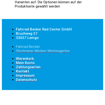
Varianten auf. Die Optionen können auf der
Produktseite gewählt werden
Fahrrad Becker Rad Center GmbH
Bruchweg 57
32657 Lemgo
Fahrrad Becker
Strohmeier Medien Werbeagentur
Warenkorb
Mein Konto
Zahlungsarten
Kontakt
Impressum
Datenschutz