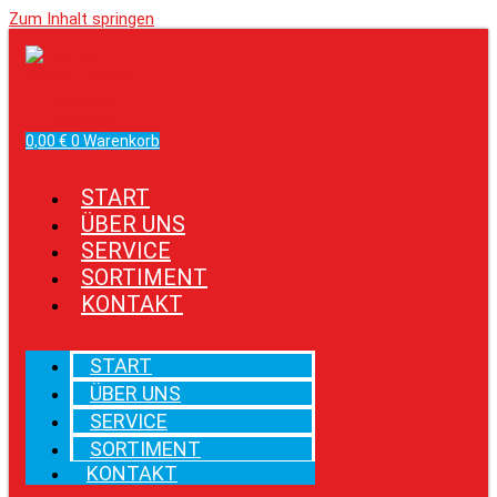
Zum Inhalt springen
Facebook
Instagram
0,00
€
0
Warenkorb
START
ÜBER UNS
SERVICE
SORTIMENT
KONTAKT
START
ÜBER UNS
SERVICE
SORTIMENT
KONTAKT