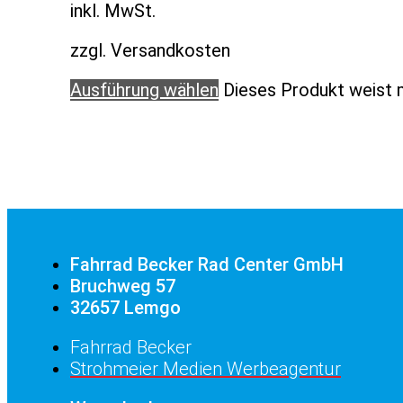
inkl. MwSt.
zzgl. Versandkosten
Ausführung wählen
Dieses Produkt weist 
Fahrrad Becker Rad Center GmbH
Bruchweg 57
32657 Lemgo
Fahrrad Becker
Strohmeier Medien Werbeagentur