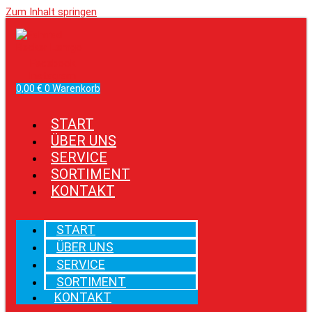
Zum Inhalt springen
Facebook
Instagram
0,00
€
0
Warenkorb
START
ÜBER UNS
SERVICE
SORTIMENT
KONTAKT
START
ÜBER UNS
SERVICE
SORTIMENT
KONTAKT