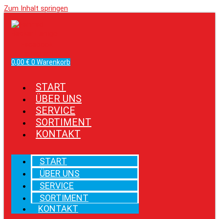
Zum Inhalt springen
Facebook
Instagram
0,00
€
0
Warenkorb
START
ÜBER UNS
SERVICE
SORTIMENT
KONTAKT
START
ÜBER UNS
SERVICE
SORTIMENT
KONTAKT