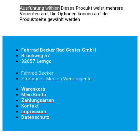
Ausführung wählen
Dieses Produkt weist mehrere
Varianten auf. Die Optionen können auf der
Produktseite gewählt werden
Fahrrad Becker Rad Center GmbH
Bruchweg 57
32657 Lemgo
Fahrrad Becker
Strohmeier Medien Werbeagentur
Warenkorb
Mein Konto
Zahlungsarten
Kontakt
Impressum
Datenschutz